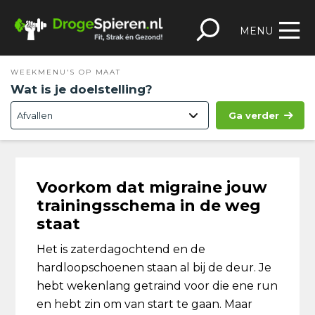
Spring
Door
Spring
Skip
naar
naar
naar
to
MENU
de
de
de
footer
hoofdnavigatie
hoofd
eerste
WEEKMENU'S OP MAAT
inhoud
sidebar
Wat is je doelstelling?
Ga verder
Voorkom dat migraine jouw
trainingsschema in de weg
staat
Het is zaterdagochtend en de
hardloopschoenen staan al bij de deur. Je
hebt wekenlang getraind voor die ene run
en hebt zin om van start te gaan. Maar