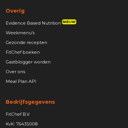
Overig
NIEUW
Evidence Based Nutrition
Weekmenu’s
Gezonde recepten
FitChef boeken
Gastblogger worden
Over ons
Meal Plan API
Bedrijfsgegevens
FitChef B.V.
KvK: 76435008