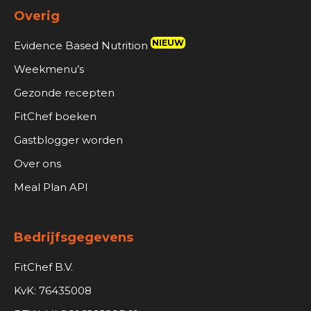
Overig
NIEUW
Evidence Based Nutrition
Weekmenu’s
Gezonde recepten
FitChef boeken
Gastblogger worden
Over ons
Meal Plan API
Bedrijfsgegevens
FitChef B.V.
KvK: 76435008