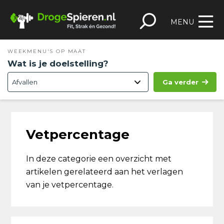
Spring
Door
Spring
Skip
naar
naar
naar
to
MENU
de
de
de
footer
hoofdnavigatie
hoofd
eerste
WEEKMENU'S OP MAAT
inhoud
sidebar
Wat is je doelstelling?
Ga verder
Vetpercentage
In deze categorie een overzicht met
artikelen gerelateerd aan het verlagen
van je vetpercentage.