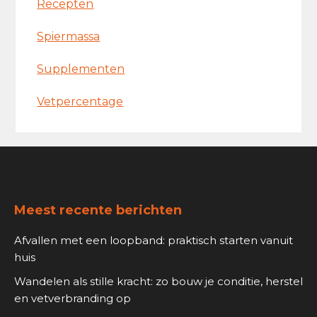
Recepten
Spiermassa
Supplementen
Vetpercentage
Footer
Meest recente berichten
Afvallen met een loopband: praktisch starten vanuit
huis
Wandelen als stille kracht: zo bouw je conditie, herstel
en vetverbranding op