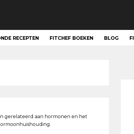
NDE RECEPTEN
FITCHEF BOEKEN
BLOG
F
Pri
Sid
len gerelateerd aan hormonen en het
 hormoonhuishouding.