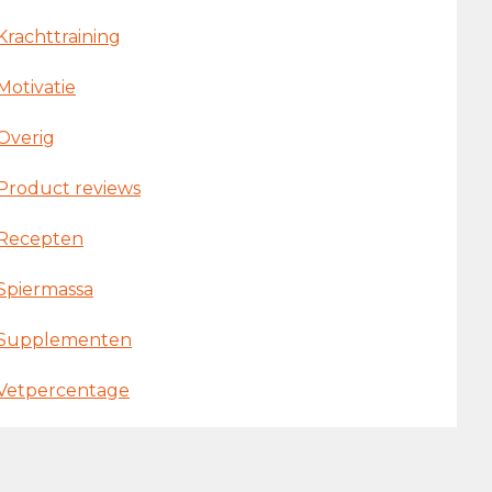
Krachttraining
Motivatie
Overig
Product reviews
Recepten
Spiermassa
Supplementen
Vetpercentage