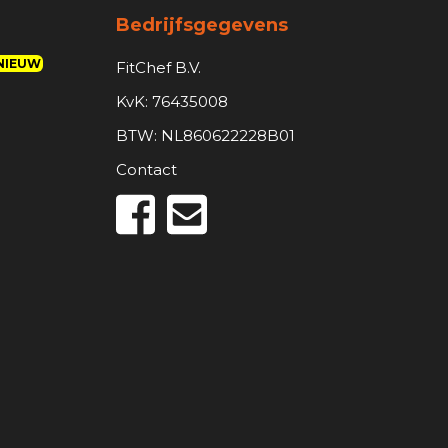
Bedrijfsgegevens
NIEUW
FitChef B.V.
KvK: 76435008
BTW: NL860622228B01
Contact