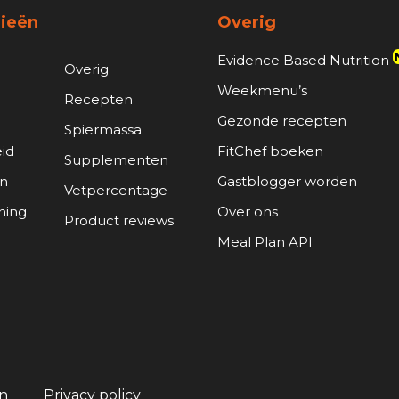
ieën
Overig
Evidence Based Nutrition
Overig
Weekmenu’s
Recepten
Gezonde recepten
Spiermassa
id
FitChef boeken
Supplementen
n
Gastblogger worden
Vetpercentage
ning
Over ons
Product reviews
Meal Plan API
n
Privacy policy