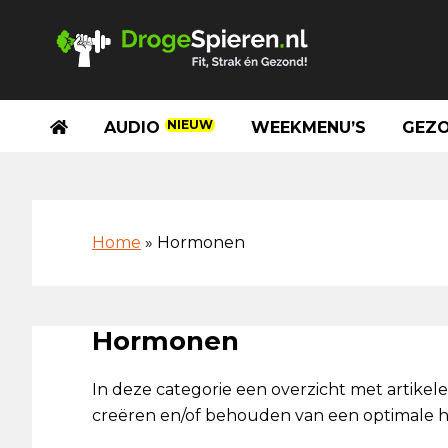
Spring
Door
Spring
Skip
naar
naar
naar
to
de
de
de
footer
hoofdnavigatie
hoofd
eerste
inhoud
sidebar
NIEUW
AUDIO
WEEKMENU’S
GEZO
Home
»
Hormonen
Hormonen
In deze categorie een overzicht met artike
creëren en/of behouden van een optimale