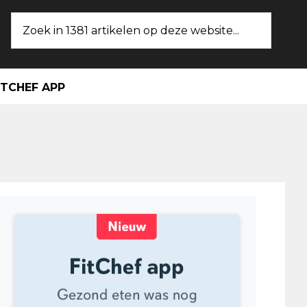
Zoek
in
1381
artikelen
ITCHEF APP
op
deze
website...
maire
ebar