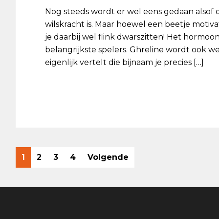
Nog steeds wordt er wel eens gedaan alsof 
wilskracht is. Maar hoewel een beetje motivat
je daarbij wel flink dwarszitten! Het hormoon
belangrijkste spelers. Ghreline wordt ook
eigenlijk vertelt die bijnaam je precies […]
Ga
Ga
Ga
Ga
1
2
3
4
Volgende
naar
naar
naar
naar
pagina
pagina
pagina
pagina
Footer