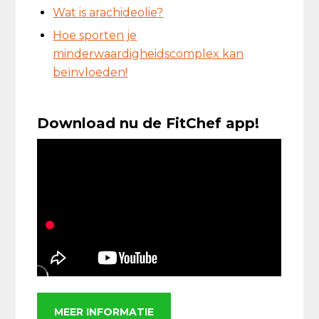
Wat is arachideolie?
Hoe sporten je
minderwaardigheidscomplex kan
beïnvloeden!
Download nu de FitChef app!
MEER INFORMATIE