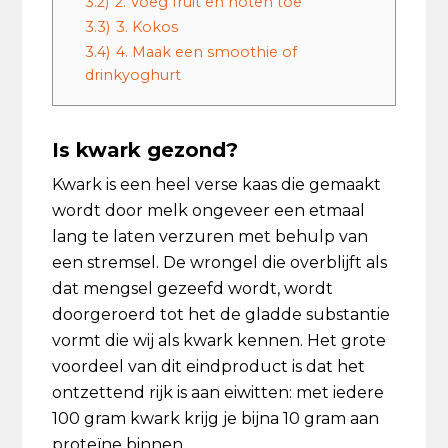
3.2)
2. Voeg fruit en noten toe
3.3)
3. Kokos
3.4)
4. Maak een smoothie of
drinkyoghurt
Is kwark gezond?
Kwark is een heel verse kaas die gemaakt
wordt door melk ongeveer een etmaal
lang te laten verzuren met behulp van
een stremsel. De wrongel die overblijft als
dat mengsel gezeefd wordt, wordt
doorgeroerd tot het de gladde substantie
vormt die wij als kwark kennen. Het grote
voordeel van dit eindproduct is dat het
ontzettend rijk is aan eiwitten: met iedere
100 gram kwark krijg je bijna 10 gram aan
proteïne binnen.