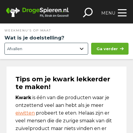
Spring
Door
Spring
Skip
naar
naar
naar
to
MENU
de
de
de
footer
hoofdnavigatie
hoofd
eerste
WEEKMENU'S OP MAAT
inhoud
sidebar
Wat is je doelstelling?
Ga verder
Tips om je kwark lekkerder
te maken!
Kwark
is één van die producten waar je
ontzettend veel aan hebt als je meer
eiwitten
probeert te eten. Helaas zijn er
veel mensen die de zurige smaak van dit
zuivelproduct maar niets vinden en er