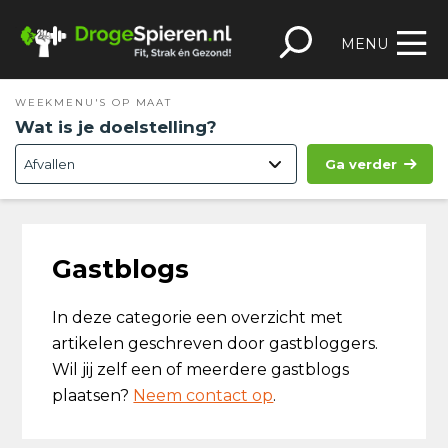
Spring
Door
Spring
Skip
naar
naar
naar
to
MENU
de
de
de
footer
hoofdnavigatie
hoofd
eerste
WEEKMENU'S OP MAAT
inhoud
sidebar
Wat is je doelstelling?
Ga verder
Gastblogs
In deze categorie een overzicht met
artikelen geschreven door gastbloggers.
Wil jij zelf een of meerdere gastblogs
plaatsen?
Neem contact op
.