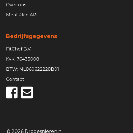
Over ons
Meal Plan API
Bedrijfsgegevens
FitChef B.V.
KvK: 76435008
BTW: NL860622228B01
Contact
© 2026 Drogespieren.nl