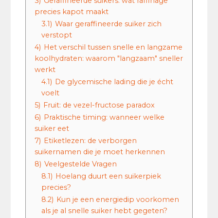
3)
Geraffineerde suikers: wat raffinage
precies kapot maakt
3.1)
Waar geraffineerde suiker zich
verstopt
4)
Het verschil tussen snelle en langzame
koolhydraten: waarom "langzaam" sneller
werkt
4.1)
De glycemische lading die je écht
voelt
5)
Fruit: de vezel-fructose paradox
6)
Praktische timing: wanneer welke
suiker eet
7)
Etiketlezen: de verborgen
suikernamen die je moet herkennen
8)
Veelgestelde Vragen
8.1)
Hoelang duurt een suikerpiek
precies?
8.2)
Kun je een energiedip voorkomen
als je al snelle suiker hebt gegeten?