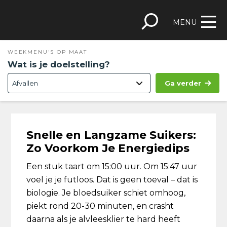
Spring
Door
Spring
Skip
naar
naar
naar
to
MENU
de
de
de
footer
hoofdnavigatie
hoofd
eerste
WEEKMENU'S OP MAAT
inhoud
sidebar
Wat is je doelstelling?
Ga verder
Snelle en Langzame Suikers:
Zo Voorkom Je Energiedips
Een stuk taart om 15:00 uur. Om 15:47 uur
voel je je futloos. Dat is geen toeval – dat is
biologie. Je bloedsuiker schiet omhoog,
piekt rond 20-30 minuten, en crasht
daarna als je alvleesklier te hard heeft