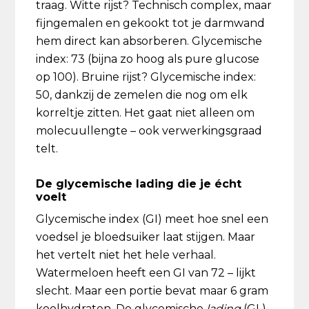
traag. Witte rijst? Technisch complex, maar
fijngemalen en gekookt tot je darmwand
hem direct kan absorberen. Glycemische
index: 73 (bijna zo hoog als pure glucose
op 100). Bruine rijst? Glycemische index:
50, dankzij de zemelen die nog om elk
korreltje zitten. Het gaat niet alleen om
molecuullengte – ook verwerkingsgraad
telt.
De glycemische lading die je écht
voelt
Glycemische index (GI) meet hoe snel een
voedsel je bloedsuiker laat stijgen. Maar
het vertelt niet het hele verhaal.
Watermeloen heeft een GI van 72 – lijkt
slecht. Maar een portie bevat maar 6 gram
koolhydraten. De glycemische
lading
(GL)