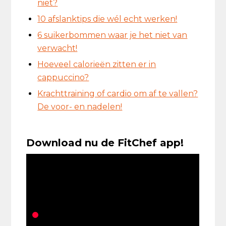
niet?
10 afslanktips die wél echt werken!
6 suikerbommen waar je het niet van
verwacht!
Hoeveel calorieën zitten er in
cappuccino?
Krachttraining of cardio om af te vallen?
De voor- en nadelen!
Download nu de FitChef app!