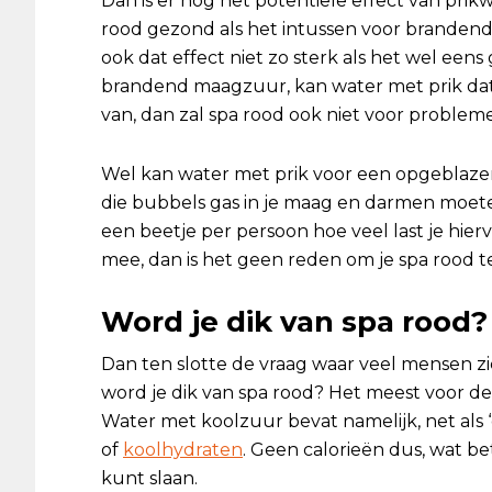
Dan is er nog het potentiële effect van prik
rood gezond als het intussen voor branden
ook dat effect niet zo sterk als het wel eens
brandend maagzuur, kan water met prik dat 
van, dan zal spa rood ook niet voor problem
Wel kan water met prik voor een opgeblazen
die bubbels gas in je maag en darmen moete
een beetje per persoon hoe veel last je hie
mee, dan is het geen reden om je spa rood te
Word je dik van spa rood?
Dan ten slotte de vraag waar veel mensen z
word je dik van spa rood? Het meest voor d
Water met koolzuur bevat namelijk, net als
of
koolhydraten
. Geen calorieën dus, wat b
kunt slaan.