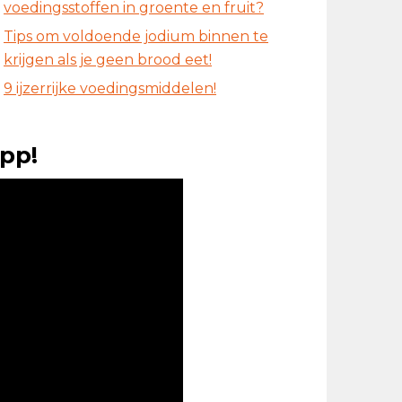
voedingsstoffen in groente en fruit?
Tips om voldoende jodium binnen te
krijgen als je geen brood eet!
9 ijzerrijke voedingsmiddelen!
pp!