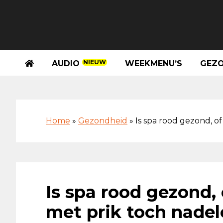
Spring
Door
Spring
Skip
naar
naar
naar
to
de
de
de
footer
hoofdnavigatie
hoofd
eerste
inhoud
sidebar
NIEUW
AUDIO
WEEKMENU’S
GEZO
Home
»
Gezondheid
»
Is spa rood gezond, o
Is spa rood gezond,
met prik toch nadel