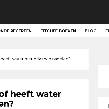
NDE RECEPTEN
FITCHEF BOEKEN
BLOG
F
Pri
Sid
f heeft water met prik toch nadelen?
 of heeft water
en?