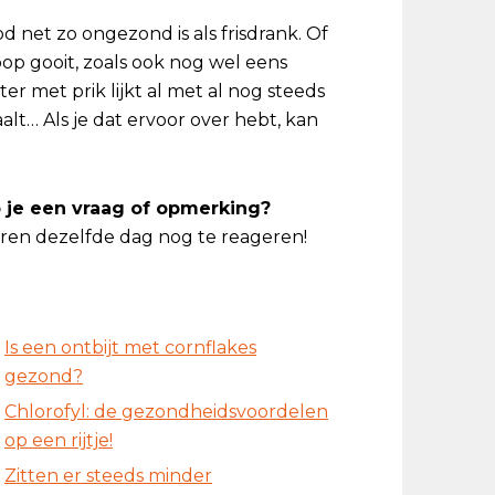
od net zo ongezond is als frisdrank. Of
oop gooit, zoals ook nog wel eens
r met prik lijkt al met al nog steeds
taalt… Als je dat ervoor over hebt, kan
eb je een vraag of opmerking?
en dezelfde dag nog te reageren!
Is een ontbijt met cornflakes
gezond?
Chlorofyl: de gezondheidsvoordelen
op een rijtje!
Zitten er steeds minder