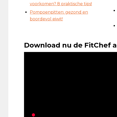
voorkomen? 8 praktische tips!
Pompoenpitten: gezond en
boordevol eiwit!
Download nu de FitChef a