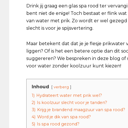
Drink jij graag een glas spa rood ter vervan
bent niet de enige! Toch bestaat er flink w
van water met prik. Zo wordt er wel gezegd d
slecht is voor je spijsvertering.
Maar betekent dat dat je je flesje prikwater 
liggen? Of is het een betere optie dan dit s
suggereren? We bespreken in deze blog of
voor water zonder koolzuur kunt kiezen!
Inhoud
verberg
1)
Hydrateert water met prik wel?
2)
Is koolzuur slecht voor je tanden?
3)
Krijg je brandend maagzuur van spa rood?
4)
Word je dik van spa rood?
5)
Is spa rood gezond?