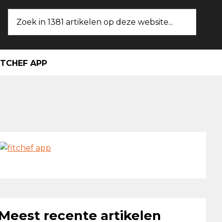
Zoek
in
1381
artikelen
ITCHEF APP
op
deze
website...
maire
ebar
Meest recente artikelen