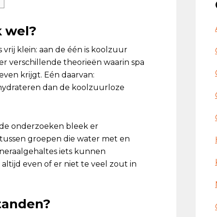
k wel?
vrij klein: aan de één is koolzuur
er verschillende theorieën waarin spa
ven krijgt. Eén daarvan:
hydrateren dan de koolzuurloze
kende onderzoeken bleek er
n tussen groepen die water met en
ineraalgehaltes iets kunnen
ltijd even of er niet te veel zout in
 tanden?