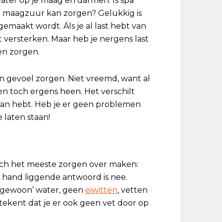
water op je maag en darmen. Is spa
d maagzuur kan zorgen? Gelukkig is
 gemaakt wordt. Áls je al last hebt van
versterken. Maar heb je nergens last
en zorgen.
 gevoel zorgen. Niet vreemd, want al
n toch ergens heen. Het verschilt
rvan hebt. Heb je er geen problemen
 laten staan!
ich het meeste zorgen over maken:
e hand liggende antwoord is nee.
 ‘gewoon’ water, geen
eiwitten
, vetten
etekent dat je er ook geen vet door op