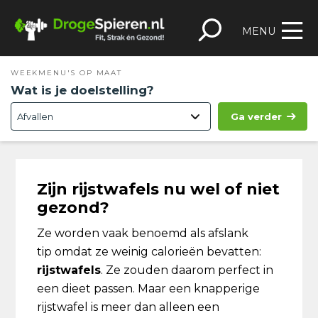
Spring
Door
Spring
Skip
naar
naar
naar
to
MENU
de
de
de
footer
hoofdnavigatie
hoofd
eerste
WEEKMENU'S OP MAAT
inhoud
sidebar
Wat is je doelstelling?
Ga verder
Zijn rijstwafels nu wel of niet
gezond?
Ze worden vaak benoemd als afslank
tip omdat ze weinig calorieën bevatten:
rijstwafels
. Ze zouden daarom perfect in
een dieet passen. Maar een knapperige
rijstwafel is meer dan alleen een