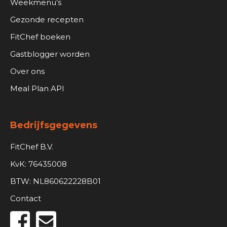
Weekmenu’s
Gezonde recepten
FitChef boeken
Gastblogger worden
Over ons
Meal Plan API
Bedrijfsgegevens
FitChef B.V.
KvK: 76435008
BTW: NL860622228B01
Contact