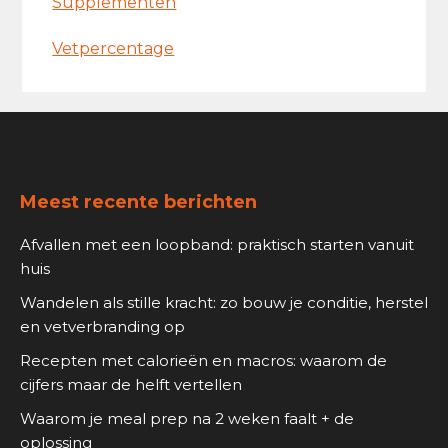
Supplementen
Vetpercentage
Footer
Meest recente berichten
Afvallen met een loopband: praktisch starten vanuit
huis
Wandelen als stille kracht: zo bouw je conditie, herstel
en vetverbranding op
Recepten met calorieën en macros: waarom de
cijfers maar de helft vertellen
Waarom je meal prep na 2 weken faalt + de
oplossing