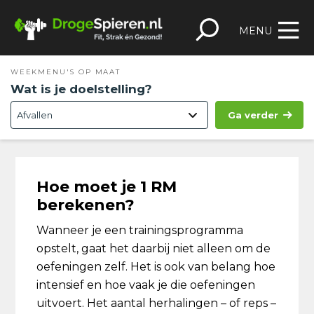
Spring
Door
Spring
Skip
naar
naar
naar
to
MENU
de
de
de
footer
hoofdnavigatie
hoofd
eerste
WEEKMENU'S OP MAAT
inhoud
sidebar
Wat is je doelstelling?
Ga verder
Hoe moet je 1 RM
berekenen?
Wanneer je een trainingsprogramma
opstelt, gaat het daarbij niet alleen om de
oefeningen zelf. Het is ook van belang hoe
intensief en hoe vaak je die oefeningen
uitvoert. Het aantal herhalingen – of reps –