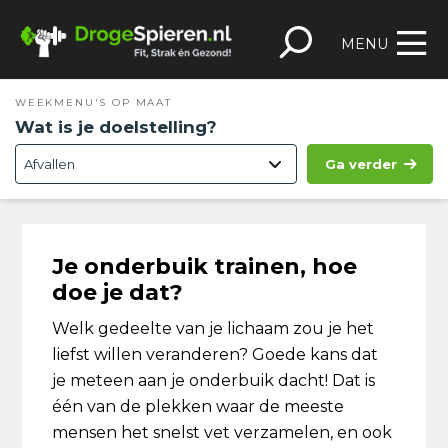
Spring
Door
Spring
Skip
naar
naar
naar
to
MENU
de
de
de
footer
hoofdnavigatie
hoofd
eerste
WEEKMENU'S OP MAAT
inhoud
sidebar
Wat is je doelstelling?
Ga verder
Je onderbuik trainen, hoe
doe je dat?
Welk gedeelte van je lichaam zou je het
liefst willen veranderen? Goede kans dat
je meteen aan je onderbuik dacht! Dat is
één van de plekken waar de meeste
mensen het snelst vet verzamelen, en ook