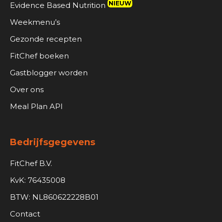
NIEUW
Evidence Based Nutrition
Weekmenu’s
Gezonde recepten
FitChef boeken
Gastblogger worden
Over ons
Meal Plan API
Bedrijfsgegevens
FitChef B.V.
KvK: 76435008
BTW: NL860622228B01
Contact