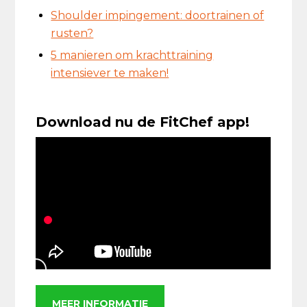
Shoulder impingement: doortrainen of
rusten?
5 manieren om krachttraining
intensiever te maken!
Download nu de FitChef app!
MEER INFORMATIE