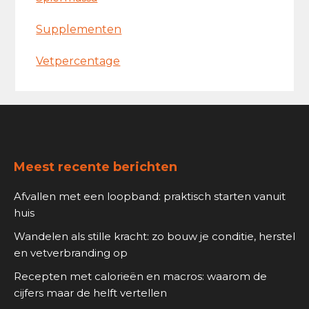
Supplementen
Vetpercentage
Footer
Meest recente berichten
Afvallen met een loopband: praktisch starten vanuit
huis
Wandelen als stille kracht: zo bouw je conditie, herstel
en vetverbranding op
Recepten met calorieën en macros: waarom de
cijfers maar de helft vertellen