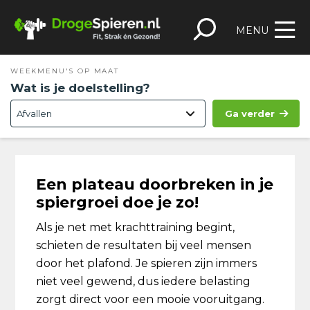
Spring
Door
Spring
Skip
naar
naar
naar
to
MENU
de
de
de
footer
hoofdnavigatie
hoofd
eerste
WEEKMENU'S OP MAAT
inhoud
sidebar
Wat is je doelstelling?
Ga verder
Een plateau doorbreken in je
spiergroei doe je zo!
Als je net met krachttraining begint,
schieten de resultaten bij veel mensen
door het plafond. Je spieren zijn immers
niet veel gewend, dus iedere belasting
zorgt direct voor een mooie vooruitgang.