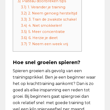
3)
Plateau doorbreken tips
3.1)
1. Verander je training
3.2)
2. Neem genoeg hersteltijd
3.3)
3. Train de zwakste schakel
3.4)
4. Niet smokkelen!
3.5)
5. Meer concentratie
3.6)
6. Herzie je dieet
3.7)
7. Neem een week vrij
Hoe snel groeien spieren?
Spieren groeien als gevolg van een
trainingsprikkel. Ben je een beginner waar
het op krachttraining aankomt? Dan is zo
goed als elke inspanning een reden tot
groei. Bij beginners gaat spiergroei dan
ook relatief snel: met goede training tot
wel een kilo spierweefsel per maand.