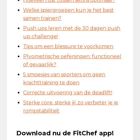
Hoeveel rust tussen sets is optimaal?
Welke spiergroepen kun je het best
samen trainen?
Push ups leren met de 30 dagen push
up challenge!
Tips om een blessure te voorkomen
Plyometrische oefeningen: functioneel
of gevaarlijk?
5 smoesjes van sporters om geen
krachttraining te doen
Correcte uitvoering van de deadlift!
Sterke core, sterke jij: zo verbeter je je
rompstabiliteit
Download nu de FitChef app!