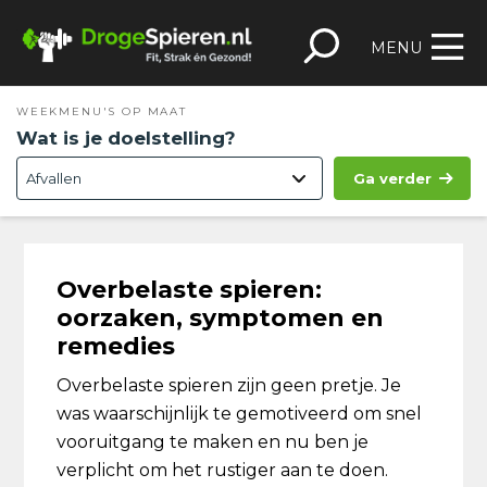
Spring
Door
Spring
Skip
naar
naar
naar
to
MENU
de
de
de
footer
hoofdnavigatie
hoofd
eerste
WEEKMENU'S OP MAAT
inhoud
sidebar
Wat is je doelstelling?
Ga verder
Overbelaste spieren:
oorzaken, symptomen en
remedies
Overbelaste spieren zijn geen pretje. Je
was waarschijnlijk te gemotiveerd om snel
vooruitgang te maken en nu ben je
verplicht om het rustiger aan te doen.