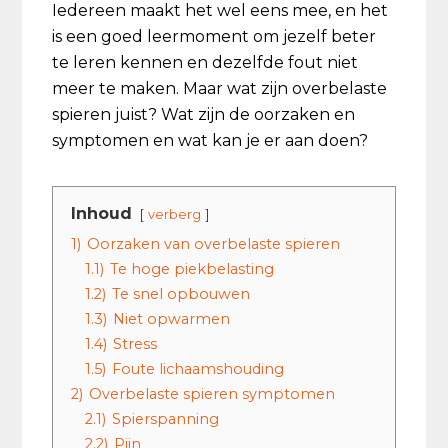
Iedereen maakt het wel eens mee, en het
is een goed leermoment om jezelf beter
te leren kennen en dezelfde fout niet
meer te maken. Maar wat zijn overbelaste
spieren juist? Wat zijn de oorzaken en
symptomen en wat kan je er aan doen?
Inhoud
verberg
1)
Oorzaken van overbelaste spieren
1.1)
Te hoge piekbelasting
1.2)
Te snel opbouwen
1.3)
Niet opwarmen
1.4)
Stress
1.5)
Foute lichaamshouding
2)
Overbelaste spieren symptomen
2.1)
Spierspanning
2.2)
Pijn