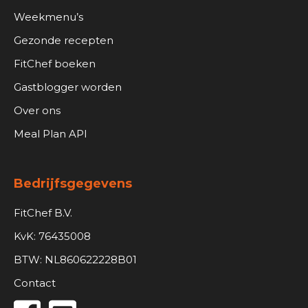
Weekmenu’s
Gezonde recepten
FitChef boeken
Gastblogger worden
Over ons
Meal Plan API
Bedrijfsgegevens
FitChef B.V.
KvK: 76435008
BTW: NL860622228B01
Contact