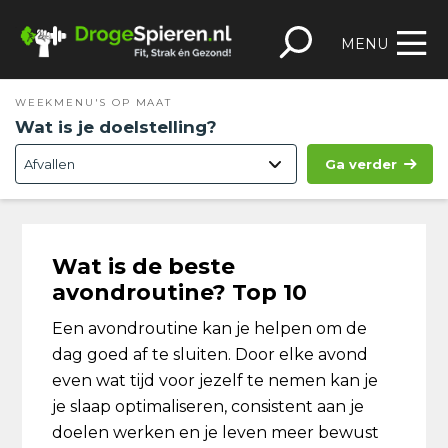
Spring
Door
Spring
Skip
naar
naar
naar
to
MENU
de
de
de
footer
hoofdnavigatie
hoofd
eerste
WEEKMENU'S OP MAAT
inhoud
sidebar
Wat is je doelstelling?
Ga verder
Wat is de beste
avondroutine? Top 10
Een avondroutine kan je helpen om de
dag goed af te sluiten. Door elke avond
even wat tijd voor jezelf te nemen kan je
je slaap optimaliseren, consistent aan je
doelen werken en je leven meer bewust