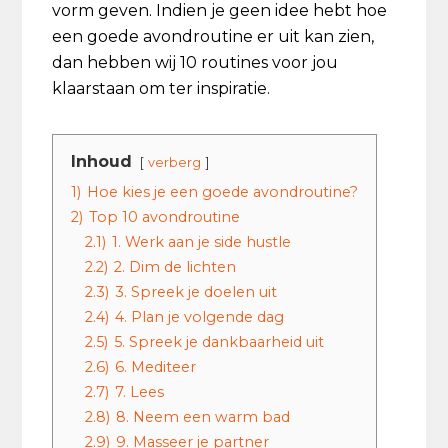
vorm geven. Indien je geen idee hebt hoe
een goede avondroutine er uit kan zien,
dan hebben wij 10 routines voor jou
klaarstaan om ter inspiratie.
Inhoud
verberg
1)
Hoe kies je een goede avondroutine?
2)
Top 10 avondroutine
2.1)
1. Werk aan je side hustle
2.2)
2. Dim de lichten
2.3)
3. Spreek je doelen uit
2.4)
4. Plan je volgende dag
2.5)
5. Spreek je dankbaarheid uit
2.6)
6. Mediteer
2.7)
7. Lees
2.8)
8. Neem een warm bad
2.9)
9. Masseer je partner