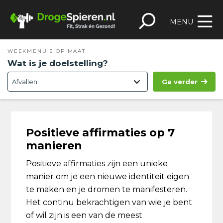
Spring
Door
Spring
Skip
naar
naar
naar
to
MENU
de
de
de
footer
hoofdnavigatie
hoofd
eerste
WEEKMENU'S OP MAAT
inhoud
sidebar
Wat is je doelstelling?
Ga verder
Positieve affirmaties op 7
manieren
Positieve affirmaties zijn een unieke
manier om je een nieuwe identiteit eigen
te maken en je dromen te manifesteren.
Het continu bekrachtigen van wie je bent
of wil zijn is een van de meest