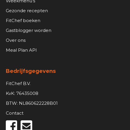
Weekmenu’s
Gezonde recepten
FitChef boeken
Gastblogger worden
Over ons
Meal Plan API
Bedrijfsgegevens
FitChef B.V.
KvK: 76435008
BTW: NL860622228B01
Contact