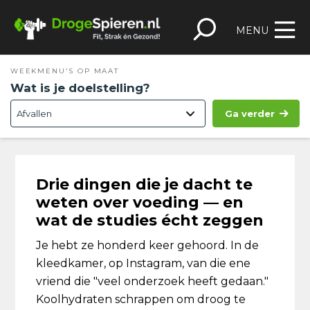
Spring
Door
Spring
Skip
naar
naar
naar
to
MENU
de
de
de
footer
hoofdnavigatie
hoofd
eerste
WEEKMENU'S OP MAAT
inhoud
sidebar
Wat is je doelstelling?
Ga verder
Drie dingen die je dacht te
weten over voeding — en
wat de studies écht zeggen
Je hebt ze honderd keer gehoord. In de
kleedkamer, op Instagram, van die ene
vriend die "veel onderzoek heeft gedaan."
Koolhydraten schrappen om droog te