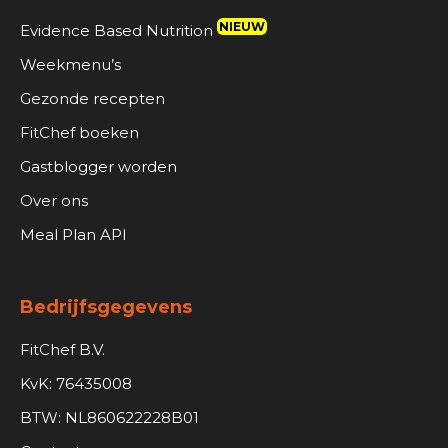
NIEUW
Evidence Based Nutrition
Weekmenu’s
Gezonde recepten
FitChef boeken
Gastblogger worden
Over ons
Meal Plan API
Bedrijfsgegevens
FitChef B.V.
KvK: 76435008
BTW: NL860622228B01