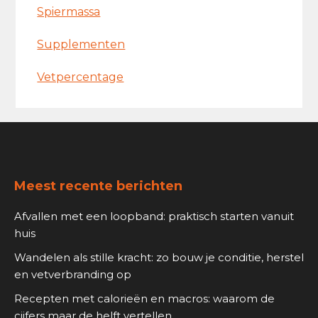
Spiermassa
Supplementen
Vetpercentage
Footer
Meest recente berichten
Afvallen met een loopband: praktisch starten vanuit
huis
Wandelen als stille kracht: zo bouw je conditie, herstel
en vetverbranding op
Recepten met calorieën en macros: waarom de
cijfers maar de helft vertellen