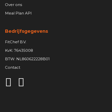
Over ons
Meal Plan API
Bedrijfsgegevens
FitChef B.V.
KvK: 76435008
BTW: NL860622228B01
Contact