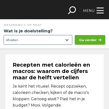
Spring
Door
Spring
Skip
naar
naar
naar
to
MENU
de
de
de
footer
hoofdnavigatie
hoofd
eerste
WEEKMENU'S OP MAAT
inhoud
sidebar
Wat is je doelstelling?
Ga verder
Recepten met calorieën en
macros: waarom de cijfers
maar de helft vertellen
Je kent het ritueel. Recept opzoeken,
calorieën checken, kijken of de macro's
kloppen. Genoeg eiwit? Past het in je
budget? Mooi. Volgende.