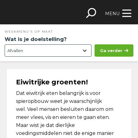
Spring
Door
Spring
Skip
naar
naar
naar
to
MENU
de
de
de
footer
hoofdnavigatie
hoofd
eerste
WEEKMENU'S OP MAAT
inhoud
sidebar
Wat is je doelstelling?
Ga verder
Eiwitrijke groenten!
Dat eiwitrijk eten belangrijk is voor
spieropbouw weet je waarschijnlijk
wel. Veel mensen besluiten daarom om
meer vlees, vis en eieren te gaan eten.
Maar wist je dat dierlijke
voedingsmiddelen niet de enige manier