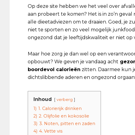
Op deze site hebben we het veel over afvallen
aan probeert te komen? Het is in zo’n geva
alle dieetadviezen om te draaien. Goed, je 
niet te sporten en zo veel mogelijk junkfood 
ongezond dat je leeftijdskwaliteit er niet op 
Maar hoe zorg je dan wel op een verantwoor
opbouwt? We geven je vandaag acht
gezon
boordevol calorieën
zitten. Daarmee kun 
dichtslibbende aderen en ongezond orgaan
Inhoud
verberg
1)
1. Calorierijk drinken
2)
2. Olijfolie en kokosolie
3)
3. Noten, pitten en zaden
4)
4. Vette vis