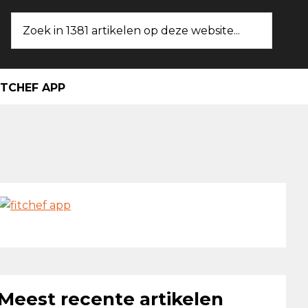
Zoek
in
1381
artikelen
ITCHEF APP
op
deze
website...
maire
ebar
Meest recente artikelen