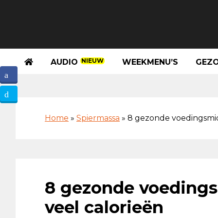
Spring
Door
Spring
Skip
naar
naar
naar
to
de
de
de
footer
hoofdnavigatie
hoofd
eerste
inhoud
sidebar
NIEUW
AUDIO
WEEKMENU’S
GEZO
Home
»
Spiermassa
»
8 gezonde voedingsmid
8 gezonde voeding
veel calorieën