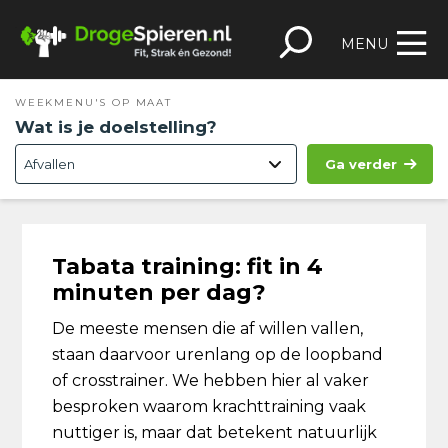
Spring
Door
Spring
Skip
naar
naar
naar
to
MENU
de
de
de
footer
hoofdnavigatie
hoofd
eerste
WEEKMENU'S OP MAAT
inhoud
sidebar
Wat is je doelstelling?
Ga verder
Tabata training: fit in 4
minuten per dag?
De meeste mensen die af willen vallen,
staan daarvoor urenlang op de loopband
of crosstrainer. We hebben hier al vaker
besproken waarom krachttraining vaak
nuttiger is, maar dat betekent natuurlijk