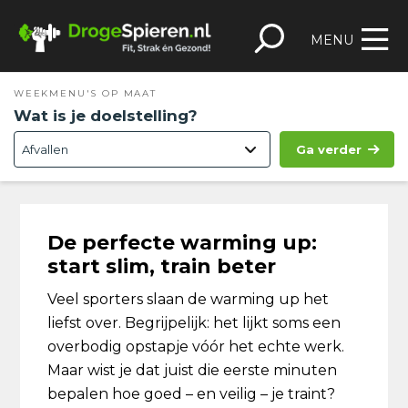
Spring
Door
Spring
Skip
naar
naar
naar
to
MENU
de
de
de
footer
hoofdnavigatie
hoofd
eerste
WEEKMENU'S OP MAAT
inhoud
sidebar
Wat is je doelstelling?
Ga verder
De perfecte warming up:
start slim, train beter
Veel sporters slaan de warming up het
liefst over. Begrijpelijk: het lijkt soms een
overbodig opstapje vóór het echte werk.
Maar wist je dat juist die eerste minuten
bepalen hoe goed – en veilig – je traint?