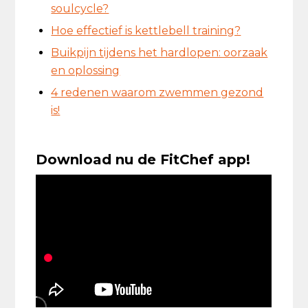
soulcycle?
Hoe effectief is kettlebell training?
Buikpijn tijdens het hardlopen: oorzaak
en oplossing
4 redenen waarom zwemmen gezond
is!
Download nu de FitChef app!