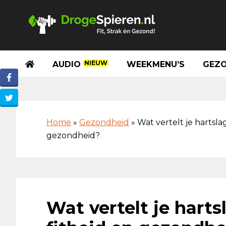
Spring
Door
Spring
Skip
naar
naar
naar
to
de
de
de
footer
hoofdnavigatie
hoofd
eerste
inhoud
sidebar
NIEUW
AUDIO
WEEKMENU’S
GEZO
Home
»
Gezondheid
»
Wat vertelt je hartslag
gezondheid?
Wat vertelt je hartsl