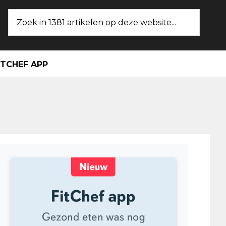
Zoek
in
1381
artikelen
ITCHEF APP
op
deze
website...
maire
ebar