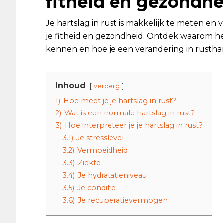
fitheid en gezondhe
Je hartslag in rust is makkelijk te meten en
je fitheid en gezondheid. Ontdek waarom het 
kennen en hoe je een verandering in rusthar
Inhoud
verberg
1)
Hoe meet je je hartslag in rust?
2)
Wat is een normale hartslag in rust?
3)
Hoe interpreteer je je hartslag in rust?
3.1)
Je stresslevel
3.2)
Vermoeidheid
3.3)
Ziekte
3.4)
Je hydratatieniveau
3.5)
Je conditie
3.6)
Je recuperatievermogen