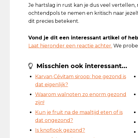
Je hartslag in rust kan je dus veel vertellen,
ochtendpols te nemen en kritisch naar jezelf
dit precies betekent.
Vond je dit een interessant artikel of h
Laat hieronder een reactie achter.
We prober
Misschien ook interessant...
Karvan Cévitam siroop: hoe gezond is
dat eigenlijk?
Waarom walnoten zo enorm gezond
zijn!
Kun je fruit na de maaltijd eten of is
dat ongezond?
Is knoflook gezond?