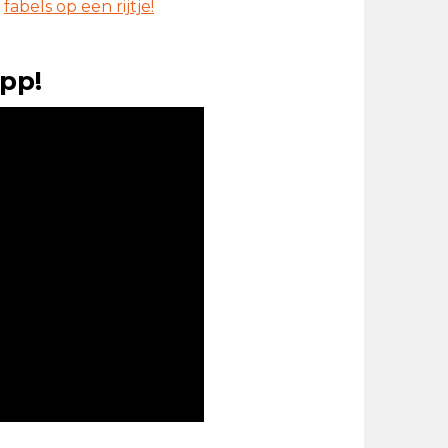
fabels op een rijtje!
pp!