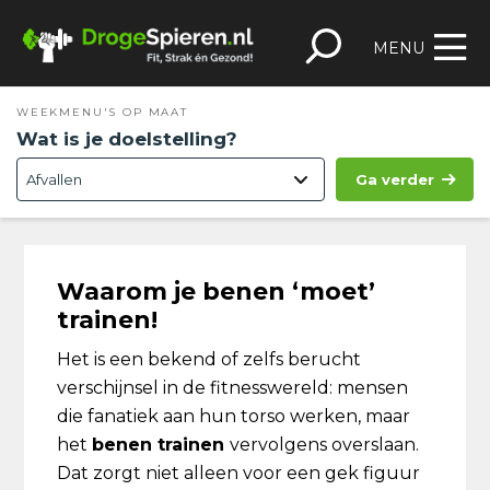
Spring
Door
Spring
Skip
naar
naar
naar
to
MENU
de
de
de
footer
hoofdnavigatie
hoofd
eerste
WEEKMENU'S OP MAAT
inhoud
sidebar
Wat is je doelstelling?
Ga verder
Waarom je benen ‘moet’
trainen!
Het is een bekend of zelfs berucht
verschijnsel in de fitnesswereld: mensen
die fanatiek aan hun torso werken, maar
het
benen trainen
vervolgens overslaan.
Dat zorgt niet alleen voor een gek figuur