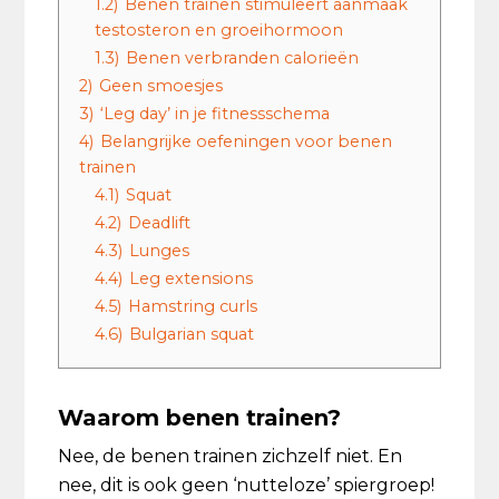
1.2)
Benen trainen stimuleert aanmaak
testosteron en groeihormoon
1.3)
Benen verbranden calorieën
2)
Geen smoesjes
3)
‘Leg day’ in je fitnessschema
4)
Belangrijke oefeningen voor benen
trainen
4.1)
Squat
4.2)
Deadlift
4.3)
Lunges
4.4)
Leg extensions
4.5)
Hamstring curls
4.6)
Bulgarian squat
Waarom benen trainen?
Nee, de benen trainen zichzelf niet. En
nee, dit is ook geen ‘nutteloze’ spiergroep!