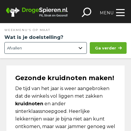
Spring
Door
Spring
Skip
naar
naar
naar
to
MENU
de
de
de
footer
hoofdnavigatie
hoofd
eerste
WEEKMENU'S OP MAAT
inhoud
sidebar
Wat is je doelstelling?
Ga verder
Gezonde kruidnoten maken!
De tijd van het jaar is weer aangebroken
dat de winkels vol liggen met zakken
kruidnoten
en ander
sinterklaassnoepgoed. Heerlijke
lekkernijen waar je bijna niet aan kunt
ontkomen, maar waar jammer genoeg wel