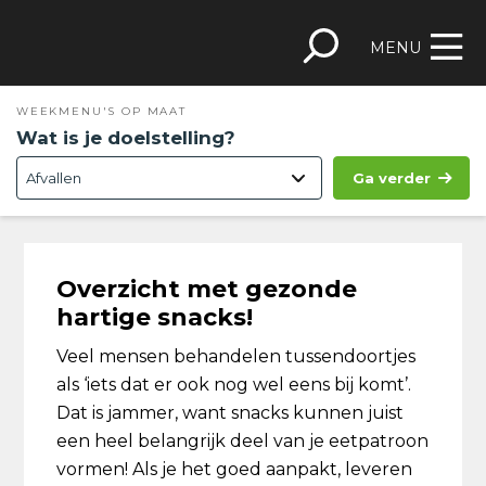
Spring
Door
Spring
Skip
naar
naar
naar
to
MENU
de
de
de
footer
hoofdnavigatie
hoofd
eerste
WEEKMENU'S OP MAAT
inhoud
sidebar
Wat is je doelstelling?
Ga verder
Overzicht met gezonde
hartige snacks!
Veel mensen behandelen tussendoortjes
als ‘iets dat er ook nog wel eens bij komt’.
Dat is jammer, want snacks kunnen juist
een heel belangrijk deel van je eetpatroon
vormen! Als je het goed aanpakt, leveren