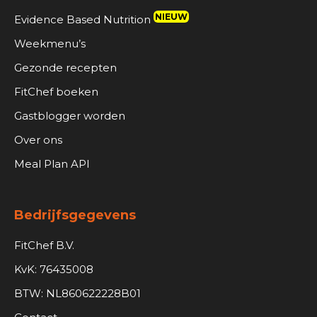
NIEUW
Evidence Based Nutrition
Weekmenu’s
Gezonde recepten
FitChef boeken
Gastblogger worden
Over ons
Meal Plan API
Bedrijfsgegevens
FitChef B.V.
KvK: 76435008
BTW: NL860622228B01