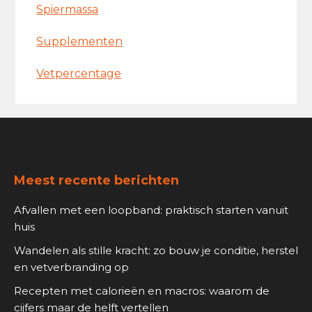
Spiermassa
Supplementen
Vetpercentage
Footer
Meest recente berichten
Afvallen met een loopband: praktisch starten vanuit
huis
Wandelen als stille kracht: zo bouw je conditie, herstel
en vetverbranding op
Recepten met calorieën en macros: waarom de
cijfers maar de helft vertellen