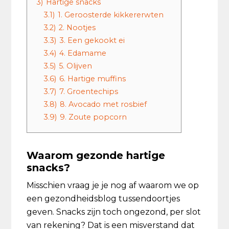
3)
Hartige snacks
3.1)
1. Geroosterde kikkererwten
3.2)
2. Nootjes
3.3)
3. Een gekookt ei
3.4)
4. Edamame
3.5)
5. Olijven
3.6)
6. Hartige muffins
3.7)
7. Groentechips
3.8)
8. Avocado met rosbief
3.9)
9. Zoute popcorn
Waarom gezonde hartige
snacks?
Misschien vraag je je nog af waarom we op
een gezondheidsblog tussendoortjes
geven. Snacks zijn toch ongezond, per slot
van rekening? Dat is een misverstand dat