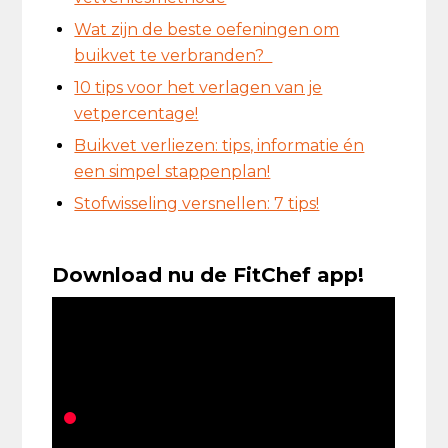
Wat zijn de beste oefeningen om
buikvet te verbranden?
10 tips voor het verlagen van je
vetpercentage!
Buikvet verliezen: tips, informatie én
een simpel stappenplan!
Stofwisseling versnellen: 7 tips!
Download nu de FitChef app!