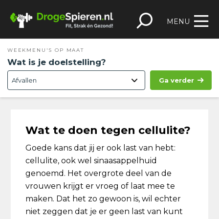
Spring
Door
Spring
Skip
naar
naar
naar
to
MENU
de
de
de
footer
hoofdnavigatie
hoofd
eerste
WEEKMENU'S OP MAAT
inhoud
sidebar
Wat is je doelstelling?
Ga verder
Wat te doen tegen cellulite?
Goede kans dat jij er ook last van hebt:
cellulite, ook wel sinaasappelhuid
genoemd. Het overgrote deel van de
vrouwen krijgt er vroeg of laat mee te
maken. Dat het zo gewoon is, wil echter
niet zeggen dat je er geen last van kunt