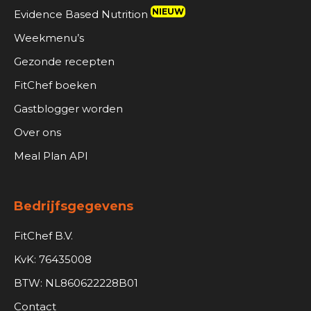
NIEUW
Evidence Based Nutrition
Weekmenu’s
Gezonde recepten
FitChef boeken
Gastblogger worden
Over ons
Meal Plan API
Bedrijfsgegevens
FitChef B.V.
KvK: 76435008
BTW: NL860622228B01
Contact