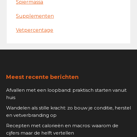
Spiermassa
Supplementen
Vetpercentage
Footer
Meest recente berichten
Afvallen met een loopband: praktisch starten vanuit
huis
Wandelen als stille kracht: zo bouw je conditie, herstel
en vetverbranding op
Recepten met calorieën en macros: waarom de
cijfers maar de helft vertellen