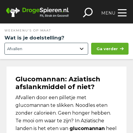
Spring
Door
Spring
Skip
naar
naar
naar
to
MENU
de
de
de
footer
hoofdnavigatie
hoofd
eerste
WEEKMENU'S OP MAAT
inhoud
sidebar
Wat is je doelstelling?
Ga verder
Glucomannan: Aziatisch
afslankmiddel of niet?
Afvallen door een pilletje met
glucomannan te slikken. Noodles eten
zonder calorieën. Geen honger hebben.
Te mooi om waar te zijn? In Aziatische
landen is het eten van
glucomannan
heel