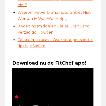
niet?
Waarom Vetverbrandingsdrankjes Niet
Werken (+ Wat Wél Helpt)
9 Voedingsmiddelen Die Je Uren Lang
Verzadigd Houden
Calorieën in kaas – Overzicht per soort +
tips bij afvallen
Download nu de FitChef app!