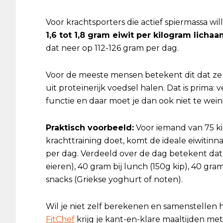
Voor krachtsporters die actief spiermassa wi
1,6 tot 1,8 gram eiwit per kilogram lich
dat neer op 112-126 gram per dag.
Voor de meeste mensen betekent dit dat z
uit proteïnerijk voedsel halen. Dat is prima
functie en daar moet je dan ook niet te wein
Praktisch voorbeeld:
Voor iemand van 75 ki
krachttraining doet, komt de ideale eiwiti
per dag. Verdeeld over de dag betekent dat b
eieren), 40 gram bij lunch (150g kip), 40 gram 
snacks (Griekse yoghurt of noten).
Wil je niet zelf berekenen en samenstellen h
FitChef
krijg je kant-en-klare maaltijden me