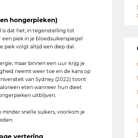
geen hongerpieken)
is dat het, in tegenstelling tot
or een piek in je bloedsuikerspiegel
 piek volgt altijd een diep dal.
ergie, maar binnen een uur krijg je
tigheid neemt weer toe en de kans op
iversiteit van Sydney (2022) toont
alorieën eten wanneer hun dieet
ongerpieken uitblijven.
 minder snelle suikers, voorkom je
eiden.
age vertering