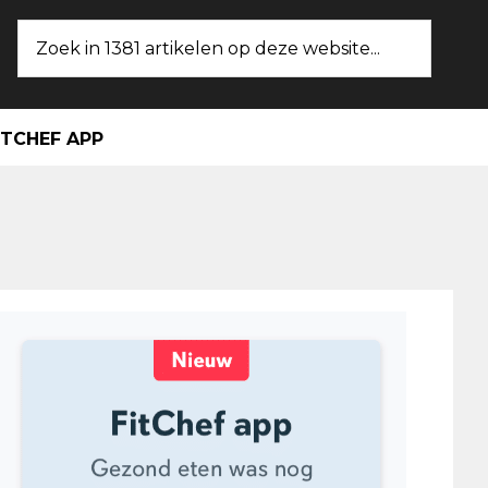
Zoek
in
1381
artikelen
ITCHEF APP
op
deze
website...
maire
ebar