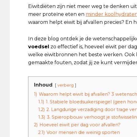
Eiwitdiëten zijn niet meer weg te denken uit
meer proteïne eten en
minder koolhydrate
waarom helpt eiwit bij afvallen precies? En 
In deze blog ontdek je de wetenschappeli
voedsel
zo effectief is, hoeveel eiwit per da
welke eiwitbronnen het beste werken. Ook
gemaakte fouten, zodat jij ze kunt vermijde
Inhoud
verberg
1)
Waarom helpt eiwit bij afvallen? 3 wetensc
1.1)
1. Stabiele bloedsuikerspiegel (geen ho
1.2)
2. Langdurige verzadiging door trage ver
1.3)
3. Spieropbouw verhoogt je stofwisseli
2)
Hoeveel eiwit per dag voor afvallen?
2.1)
Voor mensen die weinig sporten