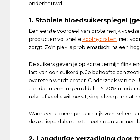
onderbouwd.
1. Stabiele bloedsuikerspiegel (
Een eerste voordeel van proteïnerijk voedsel 
producten vol snelle
koolhydraten
, niet vo
zorgt. Zo'n piek is problematisch: na een hoge
De suikers geven je op korte termijn flink en
last van een suikerdip. Je behoefte aan zoe
overeten wordt groter. Onderzoek van de Un
aan dat mensen gemiddeld 15-20% minder c
relatief veel eiwit bevat, simpelweg omdat h
Wanneer je meer proteïnerijk voedsel eet en
deze diepe dalen die tot eetbuien kunnen l
2. Langdurige verzadiging door tr