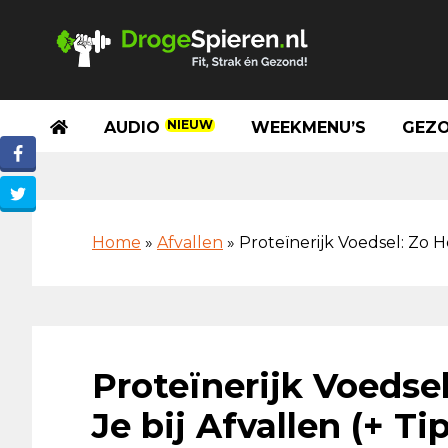
Spring
Door
Spring
Skip
naar
naar
naar
to
de
de
de
footer
hoofdnavigatie
hoofd
eerste
inhoud
sidebar
NIEUW
AUDIO
WEEKMENU’S
GEZO
Home
»
Afvallen
»
Proteïnerijk Voedsel: Zo He
Proteïnerijk Voedsel
Je bij Afvallen (+ Ti