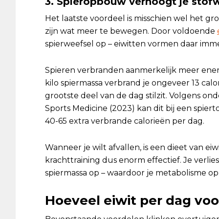
3. Spieropbouw verhoogt je stofw
Het laatste voordeel is misschien wel het gr
zijn wat meer te bewegen. Door voldoende
spierweefsel op – eiwitten vormen daar imme
Spieren verbranden aanmerkelijk meer energi
kilo spiermassa verbrand je ongeveer 13 calor
grootste deel van de dag stilzit. Volgens o
Sports Medicine (2023) kan dit bij een spie
40-65 extra verbrande calorieën per dag.
Wanneer je wilt afvallen, is een dieet van 
krachttraining dus enorm effectief. Je verli
spiermassa op – waardoor je metabolisme op peil
Hoeveel eiwit per dag voo