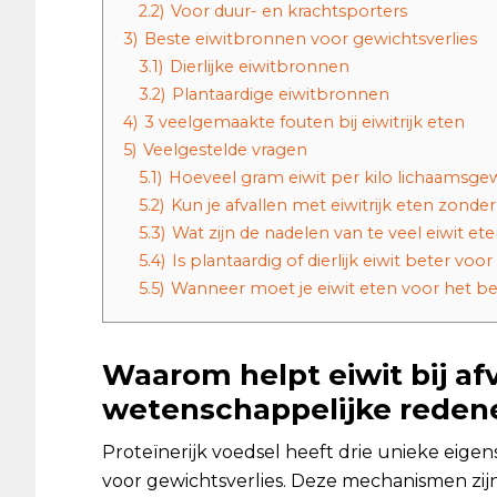
2.2)
Voor duur- en krachtsporters
3)
Beste eiwitbronnen voor gewichtsverlies
3.1)
Dierlijke eiwitbronnen
3.2)
Plantaardige eiwitbronnen
4)
3 veelgemaakte fouten bij eiwitrijk eten
5)
Veelgestelde vragen
5.1)
Hoeveel gram eiwit per kilo lichaamsge
5.2)
Kun je afvallen met eiwitrijk eten zonde
5.3)
Wat zijn de nadelen van te veel eiwit et
5.4)
Is plantaardig of dierlijk eiwit beter voor
5.5)
Wanneer moet je eiwit eten voor het be
Waarom helpt eiwit bij afv
wetenschappelijke reden
Proteïnerijk voedsel heeft drie unieke eige
voor gewichtsverlies. Deze mechanismen zi