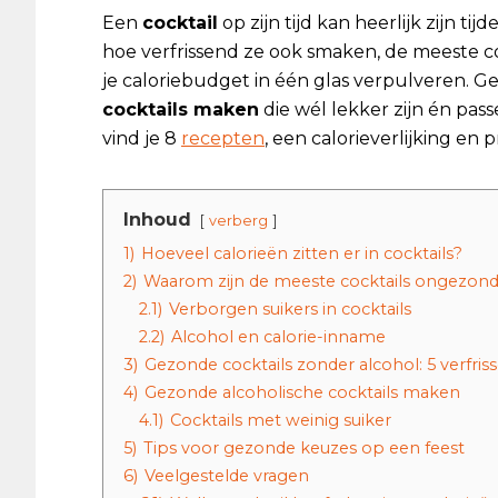
Een
cocktail
op zijn tijd kan heerlijk zijn tij
hoe verfrissend ze ook smaken, de meeste co
je caloriebudget in één glas verpulveren. G
cocktails maken
die wél lekker zijn én passen
vind je 8
recepten
, een calorieverlijking en 
Inhoud
verberg
1)
Hoeveel calorieën zitten er in cocktails?
2)
Waarom zijn de meeste cocktails ongezon
2.1)
Verborgen suikers in cocktails
2.2)
Alcohol en calorie-inname
3)
Gezonde cocktails zonder alcohol: 5 verfri
4)
Gezonde alcoholische cocktails maken
4.1)
Cocktails met weinig suiker
5)
Tips voor gezonde keuzes op een feest
6)
Veelgestelde vragen