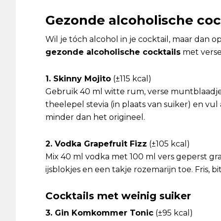
Gezonde alcoholische coc
Wil je tóch alcohol in je cocktail, maar dan 
gezonde alcoholische cocktails
met verse
1. Skinny Mojito
(±115 kcal)
Gebruik 40 ml witte rum, verse muntblaadjes
theelepel stevia (in plaats van suiker) en vu
minder dan het origineel.
2. Vodka Grapefruit Fizz
(±105 kcal)
Mix 40 ml vodka met 100 ml vers geperst gra
ijsblokjes en een takje rozemarijn toe. Fris, b
Cocktails met weinig suiker
3. Gin Komkommer Tonic
(±95 kcal)