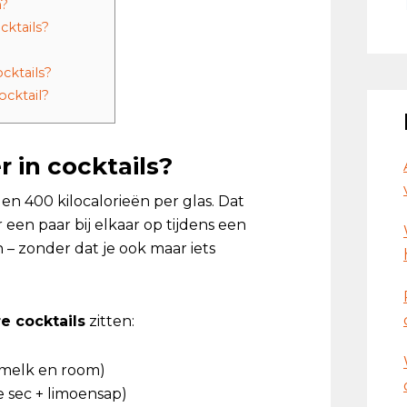
n?
cktails?
ocktails?
ocktail?
r in cocktails?
en 400 kilocalorieën per glas. Dat
r een paar bij elkaar op tijdens een
n – zonder dat je ook maar iets
e cocktails
zitten:
smelk en room)
le sec + limoensap)