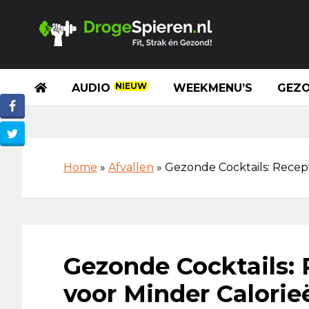
Spring
Door
Spring
Skip
naar
naar
naar
to
de
de
de
footer
hoofdnavigatie
hoofd
eerste
inhoud
sidebar
NIEUW
AUDIO
WEEKMENU’S
GEZO
Home
»
Afvallen
»
Gezonde Cocktails: Recept
Gezonde Cocktails: 
voor Minder Calorie