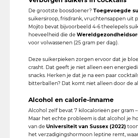
Verborgen suikers in cocktails
De grootste boosdoener?
Toegevoegde su
suikersiroop, frisdrank, vruchtensappen uit 
Mojito bevat bijvoorbeeld 4-6 theelepels su
hoeveelheid die de
Wereldgezondheidsorg
voor volwassenen (25 gram per dag).
Deze suikerpieken zorgen ervoor dat je bloe
crasht. Dat geeft je niet alleen een energi
snacks. Herken je dat je na een paar cocktails
bitterballen? Dat komt niet alleen door de a
Alcohol en calorie-inname
Alcohol zelf bevat 7 kilocalorieën per gram – 
Maar het echte probleem is dat alcohol je 
van de
Universiteit van Sussex (2022)
toon
het verzadigingshormoon leptine remt, waar