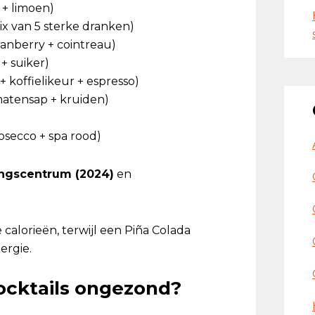
 + limoen)
mix van 5 sterke dranken)
cranberry + cointreau)
 + suiker)
+ koffielikeur + espresso)
omatensap + kruiden)
rosecco + spa rood)
ngscentrum (2024)
en
calorieën, terwijl een Piña Colada
ergie.
ocktails ongezond?