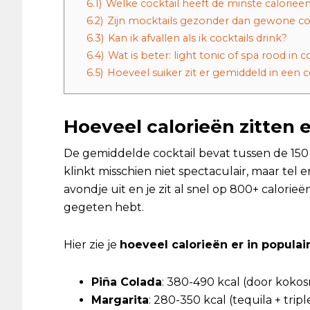
6.1)
Welke cocktail heeft de minste calorieë
6.2)
Zijn mocktails gezonder dan gewone co
6.3)
Kan ik afvallen als ik cocktails drink?
6.4)
Wat is beter: light tonic of spa rood in c
6.5)
Hoeveel suiker zit er gemiddeld in een c
Hoeveel calorieën zitten e
De gemiddelde cocktail bevat tussen de 150 
klinkt misschien niet spectaculair, maar tel e
avondje uit en je zit al snel op 800+ calorieë
gegeten hebt.
Hier zie je
hoeveel calorieën er in populair
Piña Colada
: 380-490 kcal (door koko
Margarita
: 280-350 kcal (tequila + trip