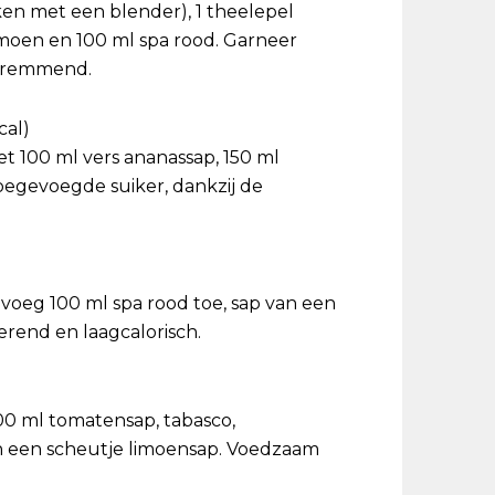
n met een blender), 1 theelepel
imoen en 100 ml spa rood. Garneer
gsremmend.
cal)
t 100 ml vers ananassap, 150 ml
oegevoegde suiker, dankzij de
voeg 100 ml spa rood toe, sap van een
rend en laagcalorisch.
200 ml tomatensap, tabasco,
en een scheutje limoensap. Voedzaam