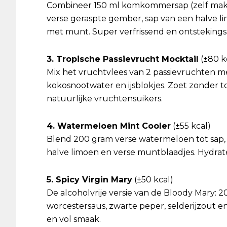
Combineer 150 ml komkommersap (zelf make
verse geraspte gember, sap van een halve l
met munt. Super verfrissend en ontstekin
3. Tropische Passievrucht Mocktail
(±80 k
Mix het vruchtvlees van 2 passievruchten me
kokosnootwater en ijsblokjes. Zoet zonder t
natuurlijke vruchtensuikers.
4. Watermeloen Mint Cooler
(±55 kcal)
Blend 200 gram verse watermeloen tot sap, 
halve limoen en verse muntblaadjes. Hydrate
5. Spicy Virgin Mary
(±50 kcal)
De alcoholvrije versie van de Bloody Mary: 
worcestersaus, zwarte peper, selderijzout 
en vol smaak.