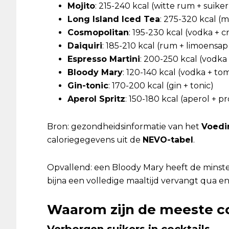
Mojito
: 215-240 kcal (witte rum + suiker
Long Island Iced Tea
: 275-320 kcal (
Cosmopolitan
: 195-230 kcal (vodka + 
Daiquiri
: 185-210 kcal (rum + limoensap
Espresso Martini
: 200-250 kcal (vodka 
Bloody Mary
: 120-140 kcal (vodka + t
Gin-tonic
: 170-200 kcal (gin + tonic)
Aperol Spritz
: 150-180 kcal (aperol + p
Bron: gezondheidsinformatie van het
Voedi
caloriegegevens uit de
NEVO-tabel
.
Opvallend: een Bloody Mary heeft de minste 
bijna een volledige maaltijd vervangt qua en
Waarom zijn de meeste c