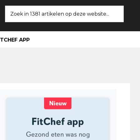
Zoek
in
1381
artikelen
ITCHEF APP
op
deze
website...
maire
ebar