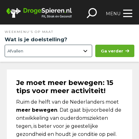
Spring
Door
Spring
Skip
naar
naar
naar
to
MENU
de
de
de
footer
hoofdnavigatie
hoofd
eerste
WEEKMENU'S OP MAAT
inhoud
sidebar
Wat is je doelstelling?
Ga verder
Je moet meer bewegen: 15
tips voor meer activiteit!
Ruim de helft van de Nederlanders moet
meer bewegen
. Dat gaat bijvoorbeeld de
ontwikkeling van ouderdomsziekten
tegen, is beter voor je geestelijke
gezondheid en houdt je conditie op peil.