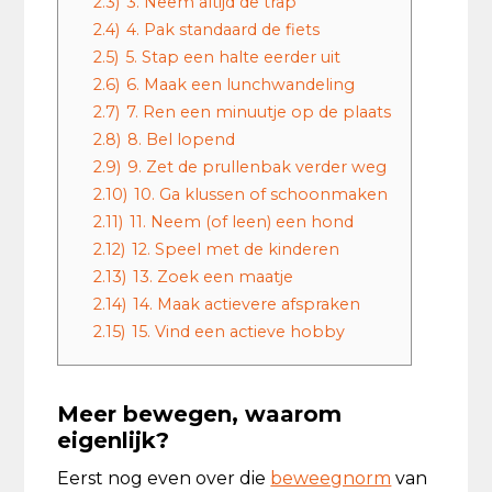
2.3)
3. Neem altijd de trap
2.4)
4. Pak standaard de fiets
2.5)
5. Stap een halte eerder uit
2.6)
6. Maak een lunchwandeling
2.7)
7. Ren een minuutje op de plaats
2.8)
8. Bel lopend
2.9)
9. Zet de prullenbak verder weg
2.10)
10. Ga klussen of schoonmaken
2.11)
11. Neem (of leen) een hond
2.12)
12. Speel met de kinderen
2.13)
13. Zoek een maatje
2.14)
14. Maak actievere afspraken
2.15)
15. Vind een actieve hobby
Meer bewegen, waarom
eigenlijk?
Eerst nog even over die
beweegnorm
van