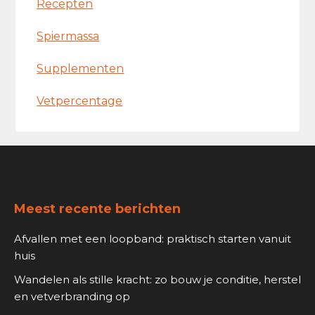
Recepten
Spiermassa
Supplementen
Vetpercentage
Footer
Meest recente berichten
Afvallen met een loopband: praktisch starten vanuit
huis
Wandelen als stille kracht: zo bouw je conditie, herstel
en vetverbranding op