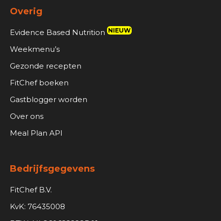
Overig
NIEUW
Evidence Based Nutrition
Weekmenu’s
Gezonde recepten
FitChef boeken
Gastblogger worden
Over ons
Meal Plan API
Bedrijfsgegevens
FitChef B.V.
KvK: 76435008