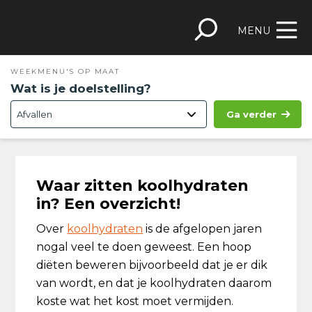
Spring
Door
Spring
Skip
naar
naar
naar
to
MENU
de
de
de
footer
hoofdnavigatie
hoofd
eerste
WEEKMENU'S OP MAAT
inhoud
sidebar
Wat is je doelstelling?
Ga verder
Waar zitten koolhydraten
in? Een overzicht!
Over
koolhydraten
is de afgelopen jaren
nogal veel te doen geweest. Een hoop
diëten beweren bijvoorbeeld dat je er dik
van wordt, en dat je koolhydraten daarom
koste wat het kost moet vermijden.