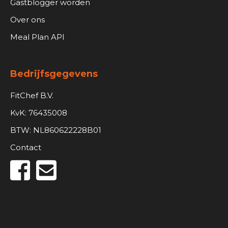
Gastblogger worden
Over ons
Meal Plan API
Bedrijfsgegevens
FitChef B.V.
KvK: 76435008
BTW: NL860622228B01
Contact