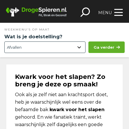
Spring
Door
Spring
Skip
naar
naar
naar
to
MENU
de
de
de
footer
hoofdnavigatie
hoofd
eerste
WEEKMENU'S OP MAAT
inhoud
sidebar
Wat is je doelstelling?
Ga verder
Kwark voor het slapen? Zo
breng je deze op smaak!
Ook als je zelf niet aan krachtsport doet,
heb je waarschijnlijk wel eens over de
befaamde bak
kwark voor het slapen
gehoord. En wie fanatiek traint, werkt
waarschijnlijk zelf dagelijks een goede