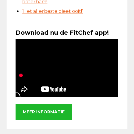
boterham!
‘Het allerbeste dieet ooit!’
Download nu de FitChef app!
MEER INFORMATIE