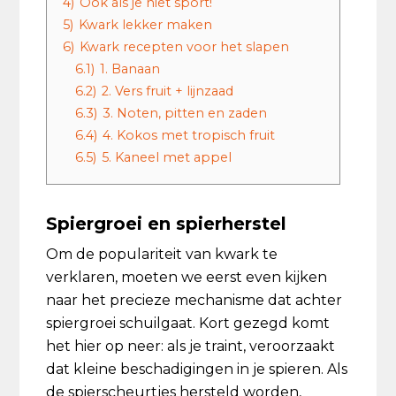
4)
Ook als je niet sport!
5)
Kwark lekker maken
6)
Kwark recepten voor het slapen
6.1)
1. Banaan
6.2)
2. Vers fruit + lijnzaad
6.3)
3. Noten, pitten en zaden
6.4)
4. Kokos met tropisch fruit
6.5)
5. Kaneel met appel
Spiergroei en spierherstel
Om de populariteit van kwark te
verklaren, moeten we eerst even kijken
naar het precieze mechanisme dat achter
spiergroei schuilgaat. Kort gezegd komt
het hier op neer: als je traint, veroorzaakt
dat kleine beschadigingen in je spieren. Als
de spierscheurtjes hersteld worden,