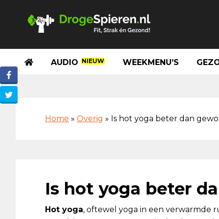
Spring
Door
Spring
Skip
naar
naar
naar
to
de
de
de
footer
hoofdnavigatie
hoofd
eerste
inhoud
sidebar
NIEUW
AUDIO
WEEKMENU’S
GEZO
Home
»
Overig
»
Is hot yoga beter dan gew
Is hot yoga beter 
Hot yoga
, oftewel yoga in een verwarmde ru