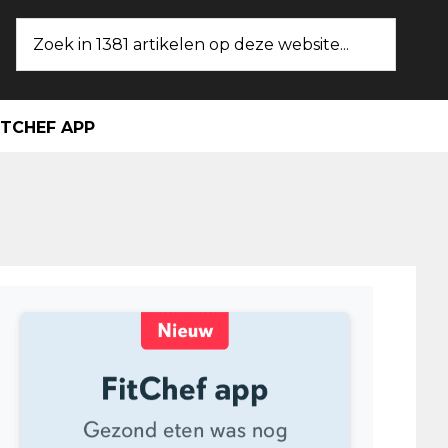
Zoek
in
1381
artikelen
ITCHEF APP
op
deze
website...
maire
ebar