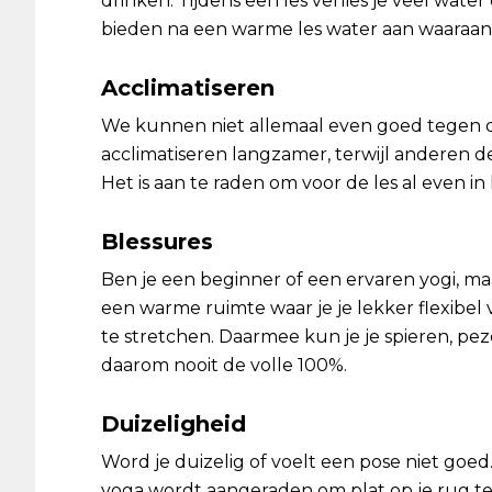
drinken. Tijdens een les verlies je veel wat
bieden na een warme les water aan waaraan
Acclimatiseren
We kunnen niet allemaal even goed tegen 
acclimatiseren langzamer, terwijl anderen de
Het is aan te raden om voor de les al even in h
Blessures
Ben je een beginner of een ervaren yogi, ma
een warme ruimte waar je je lekker flexibel v
te stretchen. Daarmee kun je je spieren, pe
daarom nooit de volle 100%.
Duizeligheid
Word je duizelig of voelt een pose niet goed
yoga wordt aangeraden om plat op je rug te g