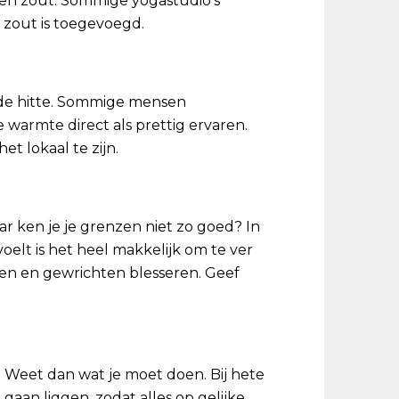
er en zout. Sommige yogastudio’s
 zout is toegevoegd.
de hitte. Sommige mensen
 warmte direct als prettig ervaren.
et lokaal te zijn.
ar ken je je grenzen niet zo goed? In
oelt is het heel makkelijk om te ver
zen en gewrichten blesseren. Geef
. Weet dan wat je moet doen. Bij hete
aan liggen, zodat alles op gelijke