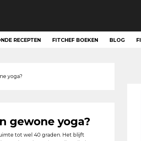
NDE RECEPTEN
FITCHEF BOEKEN
BLOG
F
Pri
Sid
one yoga?
dan gewone yoga?
imte tot wel 40 graden. Het blijft