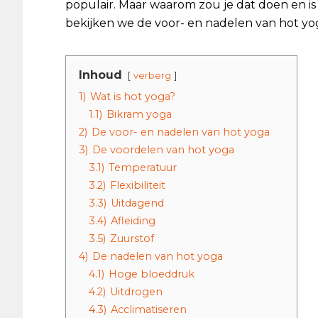
populair. Maar waarom zou je dat doen en is h
bekijken we de voor- en nadelen van hot yo
Inhoud
verberg
1)
Wat is hot yoga?
1.1)
Bikram yoga
2)
De voor- en nadelen van hot yoga
3)
De voordelen van hot yoga
3.1)
Temperatuur
3.2)
Flexibiliteit
3.3)
Uitdagend
3.4)
Afleiding
3.5)
Zuurstof
4)
De nadelen van hot yoga
4.1)
Hoge bloeddruk
4.2)
Uitdrogen
4.3)
Acclimatiseren