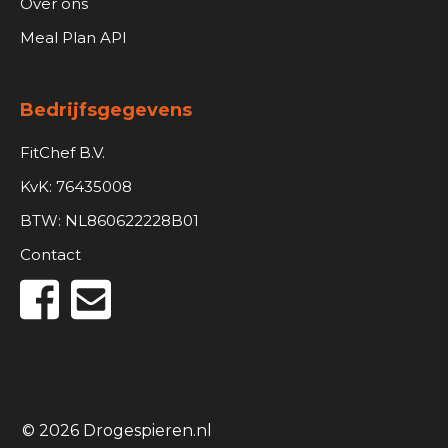
Over ons
Meal Plan API
Bedrijfsgegevens
FitChef B.V.
KvK: 76435008
BTW: NL860622228B01
Contact
© 2026 Drogespieren.nl