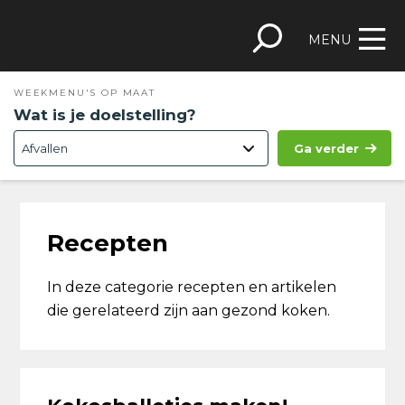
Spring
Door
Spring
Skip
naar
naar
naar
to
MENU
de
de
de
footer
hoofdnavigatie
hoofd
eerste
WEEKMENU'S OP MAAT
inhoud
sidebar
Wat is je doelstelling?
Ga verder
Recepten
In deze categorie recepten en artikelen
die gerelateerd zijn aan gezond koken.