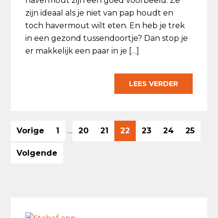
havermout zijn een goed voorbeeld. Ze
zijn ideaal als je niet van pap houdt en
toch havermout wilt eten. En heb je trek
in een gezond tussendoortje? Dan stop je
er makkelijk een paar in je […]
LEES VERDER
Interim
Ga
Ga
Ga
Ga
Ga
Ga
Ga
Vorige
1
…
20
21
22
23
24
25
pagina's
naar
naar
naar
naar
naar
naar
naar
zijn
Volgende
pagina
pagina
pagina
pagina
pagina
pagina
pagina
weggelaten
Primaire
Sidebar