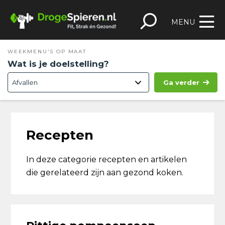
Spring
Door
Spring
Skip
naar
naar
naar
to
MENU
de
de
de
footer
hoofdnavigatie
hoofd
eerste
WEEKMENU'S OP MAAT
inhoud
sidebar
Wat is je doelstelling?
Ga verder
Recepten
In deze categorie recepten en artikelen
die gerelateerd zijn aan gezond koken.