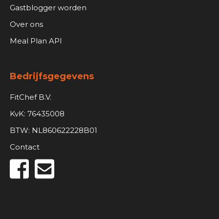
Gastblogger worden
Over ons
Meal Plan API
Bedrijfsgegevens
FitChef B.V.
KvK: 76435008
BTW: NL860622228B01
Contact