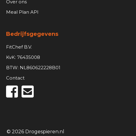
Over ons
Meal Plan API
Bedrijfsgegevens
FitChef B.V.
KvK: 76435008
BTW: NL860622228B01
Contact
© 2026 Drogespieren.nl