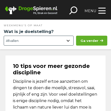
Spring
Door
Spring
Skip
naar
naar
naar
to
MENU
de
de
de
footer
hoofdnavigatie
hoofd
eerste
WEEKMENU'S OP MAAT
inhoud
sidebar
Wat is je doelstelling?
Ga verder
10 tips voor meer gezonde
discipline
Discipline is jezelf ertoe aanzetten om
dingen te doen die moeilijk, stressvol, saai,
pijnlijk of eng zijn. Voor veel doelstellingen
is enige discipline nodig, omdat het
lichaam van nature liever lui dan moe is