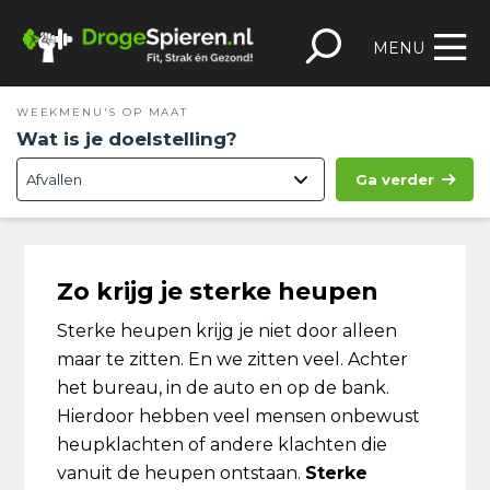
Spring
Door
Spring
Skip
naar
naar
naar
to
MENU
de
de
de
footer
hoofdnavigatie
hoofd
eerste
WEEKMENU'S OP MAAT
inhoud
sidebar
Wat is je doelstelling?
Ga verder
Zo krijg je sterke heupen
Sterke heupen krijg je niet door alleen
maar te zitten. En we zitten veel. Achter
het bureau, in de auto en op de bank.
Hierdoor hebben veel mensen onbewust
heupklachten of andere klachten die
vanuit de heupen ontstaan.
Sterke