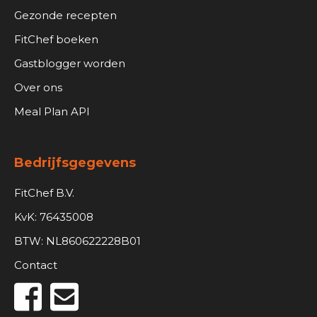
Gezonde recepten
FitChef boeken
Gastblogger worden
Over ons
Meal Plan API
Bedrijfsgegevens
FitChef B.V.
KvK: 76435008
BTW: NL860622228B01
Contact