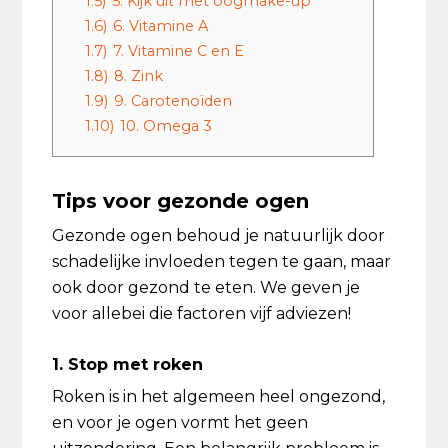
1.5)
5. Kijk uit met oogmake-up
1.6)
6. Vitamine A
1.7)
7. Vitamine C en E
1.8)
8. Zink
1.9)
9. Carotenoïden
1.10)
10. Omega 3
Tips voor gezonde ogen
Gezonde ogen behoud je natuurlijk door
schadelijke invloeden tegen te gaan, maar
ook door gezond te eten. We geven je
voor allebei die factoren vijf adviezen!
1. Stop met roken
Roken is in het algemeen heel ongezond,
en voor je ogen vormt het geen