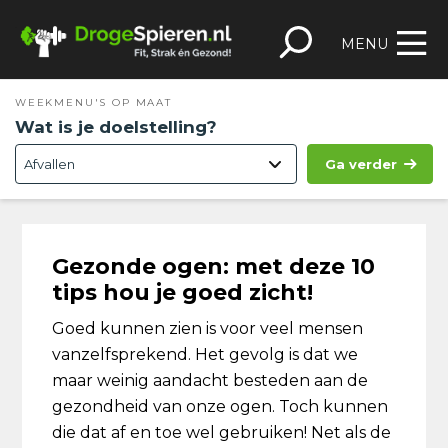
Spring
Door
Spring
Skip
naar
naar
naar
to
MENU
de
de
de
footer
hoofdnavigatie
hoofd
eerste
WEEKMENU'S OP MAAT
inhoud
sidebar
Wat is je doelstelling?
Ga verder
Gezonde ogen: met deze 10
tips hou je goed zicht!
Goed kunnen zien is voor veel mensen
vanzelfsprekend. Het gevolg is dat we
maar weinig aandacht besteden aan de
gezondheid van onze ogen. Toch kunnen
die dat af en toe wel gebruiken! Net als de