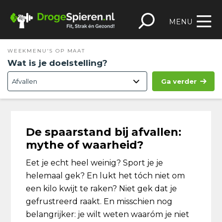
Spring
Door
Spring
Skip
naar
naar
naar
to
MENU
de
de
de
footer
hoofdnavigatie
hoofd
eerste
WEEKMENU'S OP MAAT
inhoud
sidebar
Wat is je doelstelling?
Ga verder
De spaarstand bij afvallen:
mythe of waarheid?
Eet je echt heel weinig? Sport je je
helemaal gek? En lukt het tóch niet om
een kilo kwijt te raken? Niet gek dat je
gefrustreerd raakt. En misschien nog
belangrijker: je wilt weten waaróm je niet