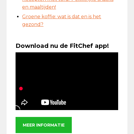
en maaltijden!
Groene koffie: wat is dat en is het
gezond?
Download nu de FitChef app!
MEER INFORMATIE