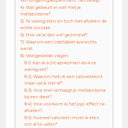
verhongeringsexperiment: het bewijs
4)
Wat gebeurt er wél met je
metabolisme?
5)
Te weinig eten en toch niet afvallen: de
echte oorzaak
6)
Hoe val je dan wél gezond af?
7)
Waarom een crashdieet averechts
werkt
8)
Veelgestelde vragen
8.1)
Kan ik echt aankomen als ik te
weinig eet?
8.2)
Waarom heb ik een calorietekort
maar val ik niet af?
8.3)
Hoe snel vertraagt je metabolisme
bij een dieet?
8.4)
Hoe voorkom ik het jojo-effect na
afvallen?
8.5)
Hoeveel calorieën moet ik eten
om af te vallen?