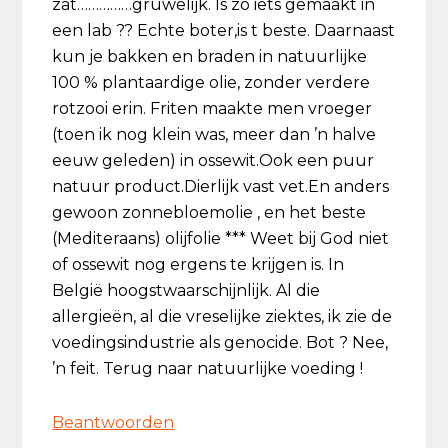
zat……………gruwelijk. Is zo iets gemaakt in
een lab ?? Echte boter,is t beste. Daarnaast
kun je bakken en braden in natuurlijke
100 % plantaardige olie, zonder verdere
rotzooi erin. Friten maakte men vroeger
(toen ik nog klein was, meer dan ’n halve
eeuw geleden) in ossewit.Ook een puur
natuur product.Dierlijk vast vet.En anders
gewoon zonnebloemolie , en het beste
(Mediteraans) olijfolie *** Weet bij God niet
of ossewit nog ergens te krijgen is. In
België hoogstwaarschijnlijk. Al die
allergieën, al die vreselijke ziektes, ik zie de
voedingsindustrie als genocide. Bot ? Nee,
’n feit. Terug naar natuurlijke voeding !
Beantwoorden