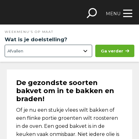
Spring
Door
Spring
Skip
naar
naar
naar
to
MENU
de
de
de
footer
hoofdnavigatie
hoofd
eerste
WEEKMENU'S OP MAAT
inhoud
sidebar
Wat is je doelstelling?
Ga verder
De gezondste soorten
bakvet om in te bakken en
braden!
Of je nu een stukje vlees wilt bakken of
een flinke portie groenten wilt roosteren
in de oven. Een goed bakvet is in de
keuken vaak onmisbaar. Niet iedere olie is