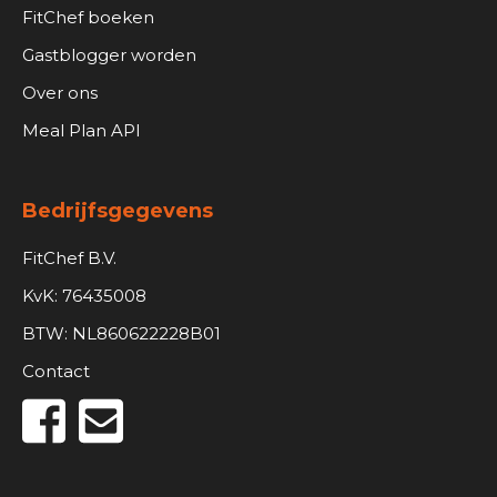
FitChef boeken
Gastblogger worden
Over ons
Meal Plan API
Bedrijfsgegevens
FitChef B.V.
KvK: 76435008
BTW: NL860622228B01
Contact