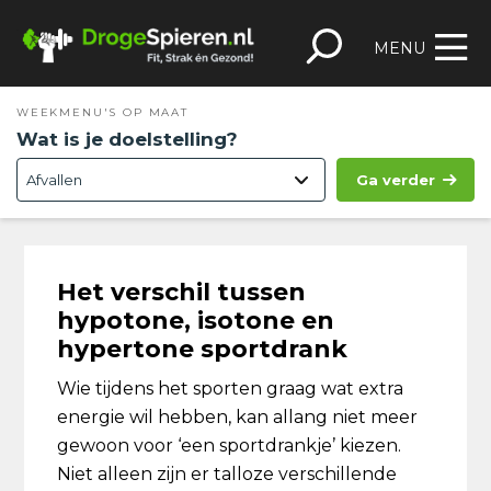
Spring
Door
Spring
Skip
naar
naar
naar
to
MENU
de
de
de
footer
hoofdnavigatie
hoofd
eerste
WEEKMENU'S OP MAAT
inhoud
sidebar
Wat is je doelstelling?
Ga verder
Het verschil tussen
hypotone, isotone en
hypertone sportdrank
Wie tijdens het sporten graag wat extra
energie wil hebben, kan allang niet meer
gewoon voor ‘een sportdrankje’ kiezen.
Niet alleen zijn er talloze verschillende