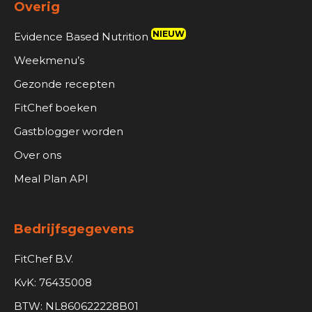
Overig
NIEUW
Evidence Based Nutrition
Weekmenu’s
Gezonde recepten
FitChef boeken
Gastblogger worden
Over ons
Meal Plan API
Bedrijfsgegevens
FitChef B.V.
KvK: 76435008
BTW: NL860622228B01