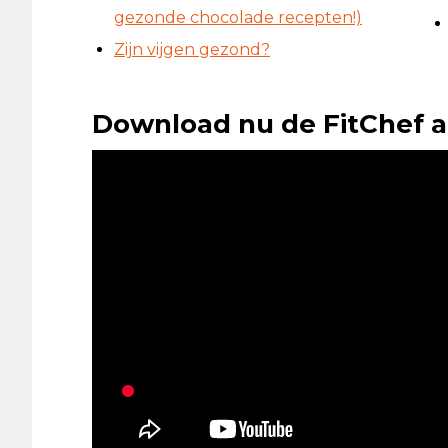
gezonde chocolade recepten!)
Zijn vijgen gezond?
Download nu de FitChef a