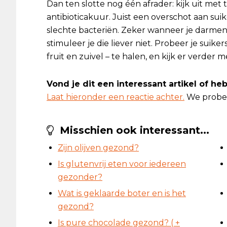
Dan ten slotte nog één afrader: kijk uit me
antibioticakuur. Juist een overschot aan suik
slechte bacteriën. Zeker wanneer je darmen 
stimuleer je die liever niet. Probeer je suik
fruit en zuivel – te halen, en kijk er verder m
Vond je dit een interessant artikel of h
Laat hieronder een reactie achter.
We prober
Misschien ook interessant...
Zijn olijven gezond?
Is glutenvrij eten voor iedereen
gezonder?
Wat is geklaarde boter en is het
gezond?
Is pure chocolade gezond? ( +