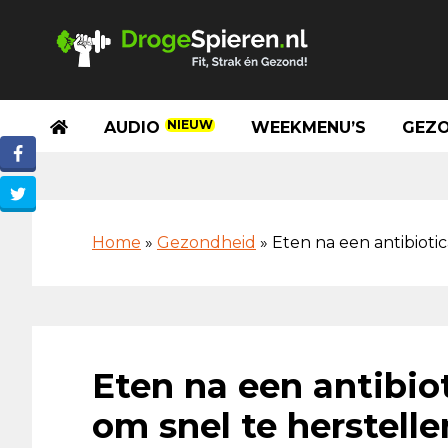
Spring
Door
Spring
Skip
naar
naar
naar
to
de
de
de
footer
hoofdnavigatie
hoofd
eerste
inhoud
sidebar
NIEUW
AUDIO
WEEKMENU’S
GEZO
Home
»
Gezondheid
»
Eten na een antibiotic
Eten na een antibiot
om snel te herstelle