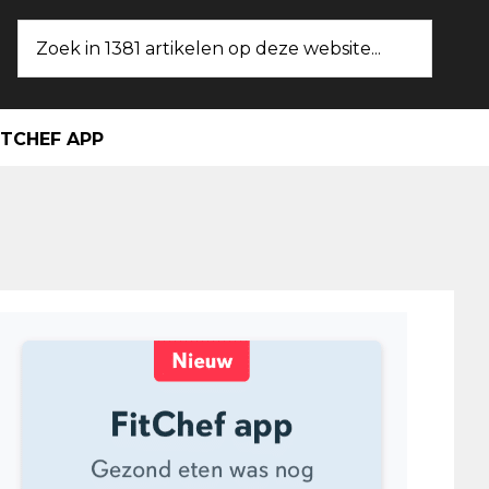
Zoek
in
1381
artikelen
ITCHEF APP
op
deze
website...
maire
ebar