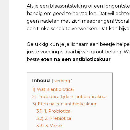
Als je een blaasontsteking of een longontstek
handig om goed te herstellen. Dat wil echte
geen nadelen met zich meebrengen! Vooral j
een flinke schok te verwerken. Dat kan bijvo
Gelukkig kun je je lichaam een beetje helpe
juiste voeding is daarbij van groot belang. We
beste
eten na een antibioticakuur
!
Inhoud
verberg
1)
Wat is antibiotica?
2)
Probiotica tijdens antibioticakuur
3)
Eten na een antibioticakuur
3.1)
1. Probiotica
3.2)
2. Prebiotica
3.3)
3. Vezels