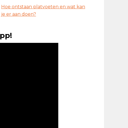
Hoe ontstaan platvoeten en wat kan
je er aan doen?
pp!