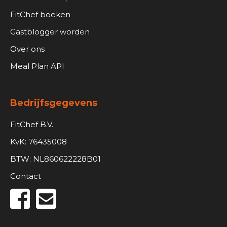
FitChef boeken
Gastblogger worden
Over ons
Meal Plan API
Bedrijfsgegevens
FitChef B.V.
KvK: 76435008
BTW: NL860622228B01
Contact