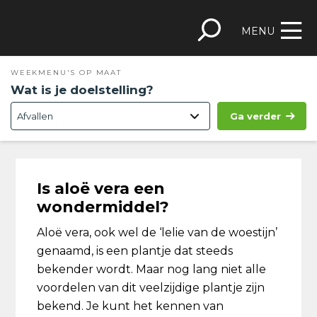
Spring
Door
Spring
Skip
naar
naar
naar
to
MENU
de
de
de
footer
hoofdnavigatie
hoofd
eerste
WEEKMENU'S OP MAAT
inhoud
sidebar
Wat is je doelstelling?
Ga verder
Is aloë vera een
wondermiddel?
Aloë vera, ook wel de ‘lelie van de woestijn’
genaamd, is een plantje dat steeds
bekender wordt. Maar nog lang niet alle
voordelen van dit veelzijdige plantje zijn
bekend. Je kunt het kennen van