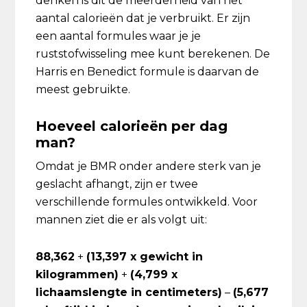
denken is dit de meerderheid van het
aantal calorieën dat je verbruikt. Er zijn
een aantal formules waar je je
ruststofwisseling mee kunt berekenen. De
Harris en Benedict formule is daarvan de
meest gebruikte.
Hoeveel calorieën per dag
man?
Omdat je BMR onder andere sterk van je
geslacht afhangt, zijn er twee
verschillende formules ontwikkeld. Voor
mannen ziet die er als volgt uit:
88,362
+
(13,397 x gewicht in
kilogrammen)
+
(4,799 x
lichaamslengte in centimeters)
–
(5,677