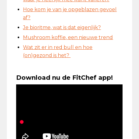
Hoe kom je van je opgeblazen gevoel
af?
Je bioritme, wat is dat eigenlijk?
Mushroom koffie, een nieuwe trend
Wat zit er in red bull en hoe
(on)gezond is het?
Download nu de FitChef app!