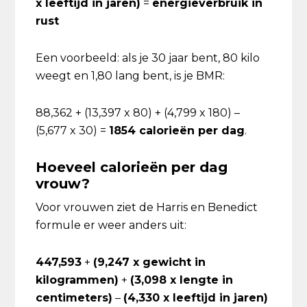
x leeftijd in jaren)
=
energieverbruik in
rust
Een voorbeeld: als je 30 jaar bent, 80 kilo
weegt en 1,80 lang bent, is je BMR:
88,362 + (13,397 x 80) + (4,799 x 180) –
(5,677 x 30) =
1854 calorieën per dag
.
Hoeveel calorieën per dag
vrouw?
Voor vrouwen ziet de Harris en Benedict
formule er weer anders uit:
447,593
+
(9,247 x gewicht in
kilogrammen)
+
(3,098 x lengte in
centimeters)
–
(4,330 x leeftijd in jaren)