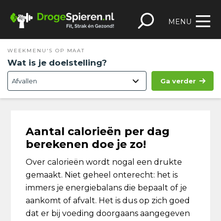
Spring
Door
Spring
Skip
naar
naar
naar
to
MENU
de
de
de
footer
hoofdnavigatie
hoofd
eerste
WEEKMENU'S OP MAAT
inhoud
sidebar
Wat is je doelstelling?
Ga verder
Aantal calorieën per dag
berekenen doe je zo!
Over calorieën wordt nogal een drukte
gemaakt. Niet geheel onterecht: het is
immers je energiebalans die bepaalt of je
aankomt of afvalt. Het is dus op zich goed
dat er bij voeding doorgaans aangegeven