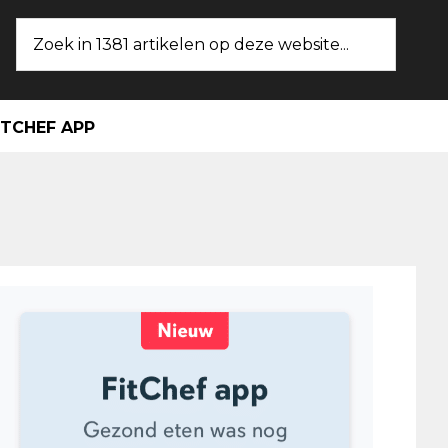
Zoek
in
1381
artikelen
ITCHEF APP
op
deze
website...
maire
ebar