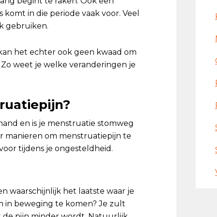
rgang begint te raken. Ook een
 komt in die periode vaak voor. Veel
ok gebruiken.
n kan het echter ook geen kwaad om
! Zo weet je welke veranderingen je
uatiepijn?
 hand en is je menstruatie stomweg
n er manieren om menstruatiepijn te
voor tijdens je ongesteldheid.
n waarschijnlijk het laatste waar je
om in beweging te komen? Je zult
de pijn minder wordt. Natuurlijk