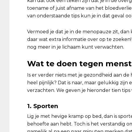
kan dat ook een teken zijn dat je in de ove
toename of juist afname van het bloedverlies
van onderstaande tips kun je in dat geval o
Vermoed je dat je in de menopauze zit, da
daar wat extra informatie over op te zoeken
nog meer in je lichaam kunt verwachten.
Wat te doen tegen menstr
Is er verder niets met je gezondheid aan de
heel pijnlijk? Dat is naar, maar gelukkig zij
verzachten. We geven je hieronder tien tips 
1. Sporten
Lig je met hevige kramp op bed, dan is sporte
behoefte aan hebt. Toch is het verstandig 
namelijk al na een paar minuten merken dat 