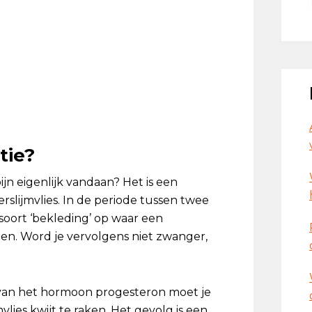
tie?
jn eigenlijk vandaan? Het is een
rslijmvlies. In de periode tussen twee
ort ‘bekleding’ op waar een
len. Word je vervolgens niet zwanger,
d van het hormoon progesteron moet je
ies kwijt te raken. Het gevolg is een