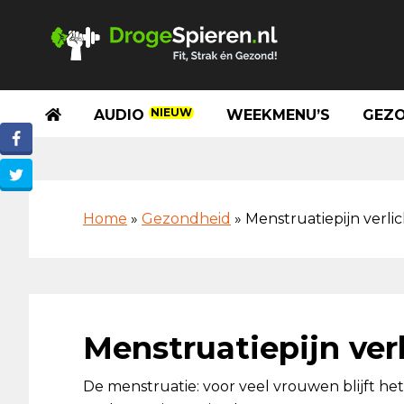
Spring
Door
Spring
Skip
naar
naar
naar
to
de
de
de
footer
hoofdnavigatie
hoofd
eerste
inhoud
sidebar
NIEUW
AUDIO
WEEKMENU’S
GEZO
Home
»
Gezondheid
»
Menstruatiepijn verlich
Menstruatiepijn verl
De menstruatie: voor veel vrouwen blijft h