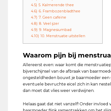
4.5)
5. Kalmerende thee
4.6)
6. Frambozenbladthee
4.7)
7. Geen cafeïne
4.8)
8. Veel ijzer
4.9)
9. Magnesiumbad
4.10)
10. Menstruatie uitstellen
Waarom pijn bij menstrua
Allereerst even: waar komt die menstruatiepi
bijverschijnsel van de afbraak van baarmoede
ongesteldheden bouwt je baarmoeder een so
eventuele bevruchte eicel zich in kan neste
dan moet dat vlies weer verdwijnen.
Helaas gaat dat niet vanzelf! Onder invloe
baarmoeder flink samentrekken om het slijmvl