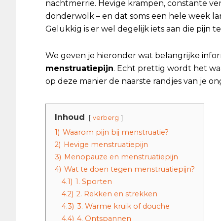
nachtmerrie. Hevige krampen, constante v
donderwolk – en dat soms een hele week lang.
Gelukkig is er wel degelijk iets aan die pijn t
We geven je hieronder wat belangrijke infor
menstruatiepijn
. Echt prettig wordt het waa
op deze manier de naarste randjes van je 
Inhoud
verberg
1)
Waarom pijn bij menstruatie?
2)
Hevige menstruatiepijn
3)
Menopauze en menstruatiepijn
4)
Wat te doen tegen menstruatiepijn?
4.1)
1. Sporten
4.2)
2. Rekken en strekken
4.3)
3. Warme kruik of douche
4.4)
4. Ontspannen