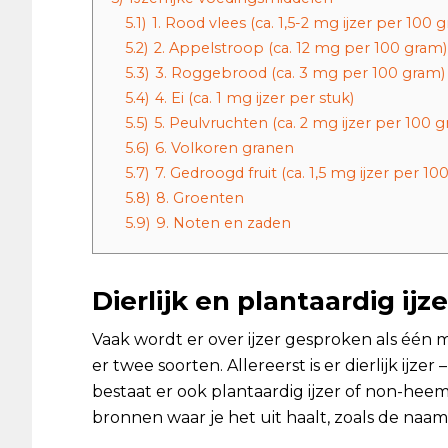
5.1)
1. Rood vlees (ca. 1,5-2 mg ijzer per 100 
5.2)
2. Appelstroop (ca. 12 mg per 100 gram)
5.3)
3. Roggebrood (ca. 3 mg per 100 gram)
5.4)
4. Ei (ca. 1 mg ijzer per stuk)
5.5)
5. Peulvruchten (ca. 2 mg ijzer per 100 
5.6)
6. Volkoren granen
5.7)
7. Gedroogd fruit (ca. 1,5 mg ijzer per 10
5.8)
8. Groenten
5.9)
9. Noten en zaden
Dierlijk en plantaardig ijze
Vaak wordt er over ijzer gesproken als één m
er twee soorten. Allereerst is er dierlijk ijze
bestaat er ook plantaardig ijzer of non-heemi
bronnen waar je het uit haalt, zoals de naam 