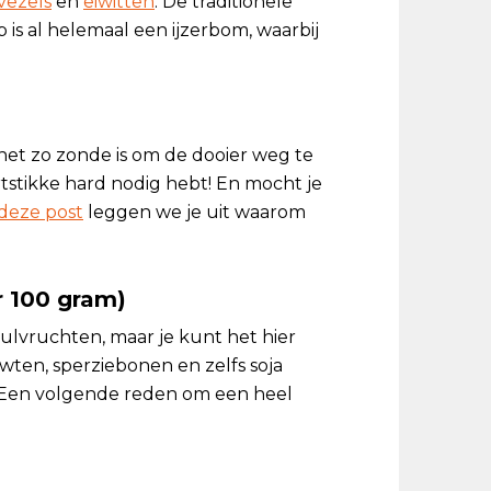
vezels
en
eiwitten
. De traditionele
is al helemaal een ijzerbom, waarbij
 het zo zonde is om de dooier weg te
artstikke hard nodig hebt! En mocht je
deze post
leggen we je uit waarom
r 100 gram)
ulvruchten, maar je kunt het hier
rwten, sperziebonen en zelfs soja
g! Een volgende reden om een heel