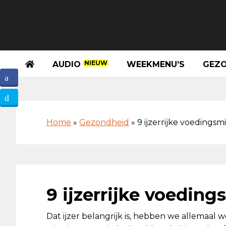
Spring
Door
Spring
Skip
naar
naar
naar
to
de
de
de
footer
hoofdnavigatie
hoofd
eerste
inhoud
sidebar
NIEUW
AUDIO
WEEKMENU’S
GEZO
Home
»
Gezondheid
»
9 ijzerrijke voedingsm
9 ijzerrijke voeding
Dat ijzer belangrijk is, hebben we allemaal