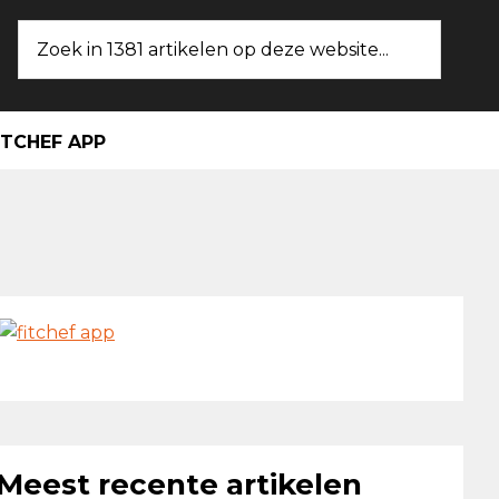
Zoek
in
1381
artikelen
ITCHEF APP
op
deze
website...
maire
ebar
Meest recente artikelen