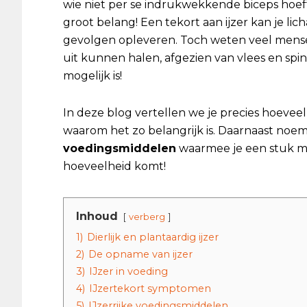
wie niet per se indrukwekkende biceps hoeft
groot belang! Een tekort aan ijzer kan je li
gevolgen opleveren. Toch weten veel mensen
uit kunnen halen, afgezien van vlees en spina
mogelijk is!
In deze blog vertellen we je precies hoeveel 
waarom het zo belangrijk is. Daarnaast no
voedingsmiddelen
waarmee je een stuk mak
hoeveelheid komt!
Inhoud
verberg
1)
Dierlijk en plantaardig ijzer
2)
De opname van ijzer
3)
IJzer in voeding
4)
IJzertekort symptomen
5)
IJzerrijke voedingsmiddelen