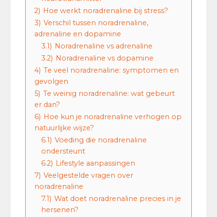
2)
Hoe werkt noradrenaline bij stress?
3)
Verschil tussen noradrenaline,
adrenaline en dopamine
3.1)
Noradrenaline vs adrenaline
3.2)
Noradrenaline vs dopamine
4)
Te veel noradrenaline: symptomen en
gevolgen
5)
Te weinig noradrenaline: wat gebeurt
er dan?
6)
Hoe kun je noradrenaline verhogen op
natuurlijke wijze?
6.1)
Voeding die noradrenaline
ondersteunt
6.2)
Lifestyle aanpassingen
7)
Veelgestelde vragen over
noradrenaline
7.1)
Wat doet noradrenaline precies in je
hersenen?