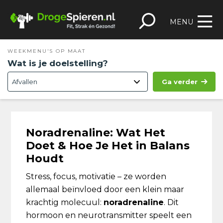
Spring
Door
Spring
Skip
naar
naar
naar
to
MENU
de
de
de
footer
hoofdnavigatie
hoofd
eerste
WEEKMENU'S OP MAAT
inhoud
sidebar
Wat is je doelstelling?
Ga verder
Noradrenaline: Wat Het
Doet & Hoe Je Het in Balans
Houdt
Stress, focus, motivatie – ze worden
allemaal beïnvloed door een klein maar
krachtig molecuul:
noradrenaline
. Dit
hormoon en neurotransmitter speelt een